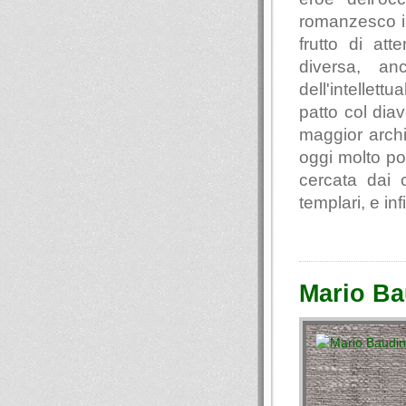
romanzesco in
frutto di at
diversa, an
dell'intellett
patto col diav
maggior archi
oggi molto po
cercata dai c
templari, e inf
Mario B