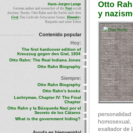
Otto Rah
Hans-Jurgen Lange
German author and researcher of the
Nazi
occult
y nazis
doctrine. Books: Otto Rahn und die Suche nach dem
Gral
, Das Licht der Schwarzen Sonne.
Himmler
s
Rasputin und seine Erben
Contenido popular
Hoy:
The first hardcover edition of
Kreuzzug gegen den Gral, 1934
Otto Rahn: The Real Indiana Jones
Otto Rahn Biography
Siempre:
Otto Rahn Biography
Otto Rahn's books
Lachrymae, Chapter IV: The Final
Chapter
Otto Rahn y la Búsqueda Nazi por el
Secreto de los Cátaros
personalida
What is the government hiding?
homosexual, 
exaltador de la
Ayuda es bienvenida!