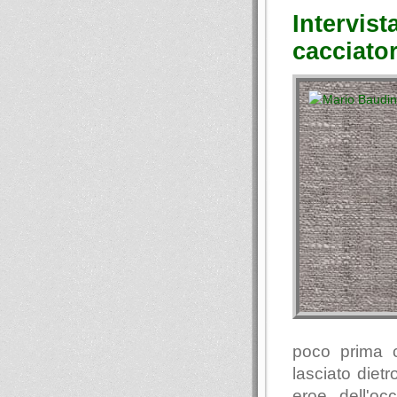
Intervist
cacciato
poco prima 
lasciato diet
eroe dell'oc