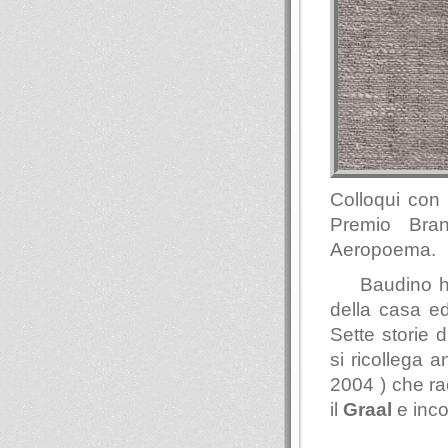
Colloqui con 
Premio Bra
Aeropoema.
Baudino h
della casa ed
Sette storie 
si ricollega 
2004 ) che ra
il
Graal
e incon