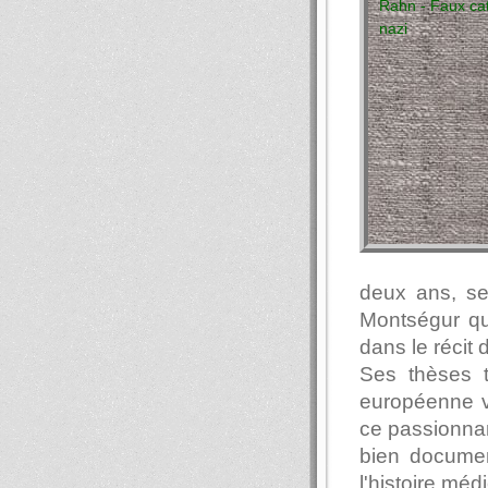
deux ans, se
Montségur qu'
dans le récit 
Ses thèses t
européenne v
ce passionnan
bien documen
l'histoire méd