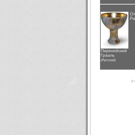
От
Ра
Пиренейский
Грааль
(Русский)
© 