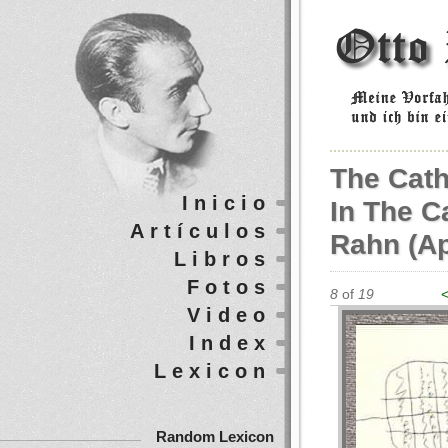
The Cath
Inicio
In The C
Artículos
Rahn (ap
Libros
Fotos
8
of
19
<
Video
Index
Lexicon
Random Lexicon