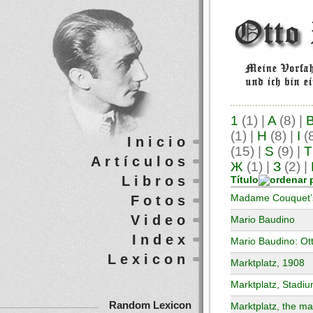
1
(1)
|
A
(8)
|
(1)
|
H
(8)
|
I
(
Inicio
(15)
|
S
(9)
|
T
Artículos
Ж
(1)
|
З
(2)
|
Libros
Título
Fotos
Madame Couquet’
Video
Mario Baudino
Index
Mario Baudino: Ott
Lexicon
Marktplatz, 1908
Marktplatz, Stad
Random Lexicon
Marktplatz, the ma