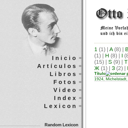
1
(1)
|
A
(8)
|
(1)
|
H
(8)
|
I
(
Inicio
(15)
|
S
(9)
|
T
Artículos
Ж
(1)
|
З
(2)
|
Libros
Título
1924, Michelstadt,
Fotos
Video
Index
Lexicon
Random Lexicon