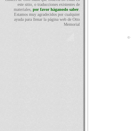
este sitio, o traducciones existentes de
materiales,
por favor háganoslo saber
.
Estamos muy agradecidos por cualquier
ayuda para llenar la página web de Otto
Memorial
© 