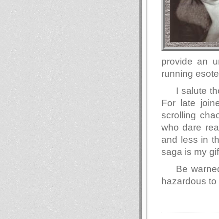
provide an u
running esote
I salute 
For late join
scrolling ch
who dare read
and less in t
saga is my gif
Be warned
hazardous to 