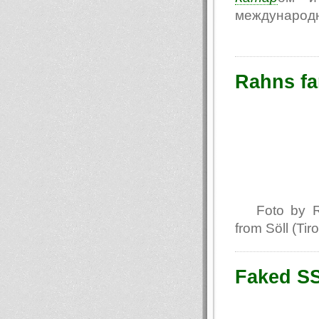
международн
Rahns fa
Foto by 
from Söll (Tir
Faked SS