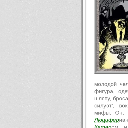
молодой чел
фигура, од
шляпу, броса
силуэт’, в
мифы. Он, 
Люцифер
иа
Катар
ом и 