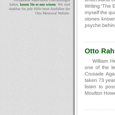
vorhandene Materialien Übersetzungen
haben,
lassen Sie es uns wissen
. Wir sind
Writing ‘The 
dankbar für jede Hilfe beim Ausfüllen der
myself the que
Otto Memorial Website.
stones known
psyche behin
Otto Rah
William H
one of the l
Crusade Aga
taken 73 years
listen to pos
Moulton How