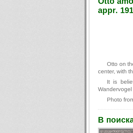
Otto amo
appr. 19
Otto on th
center, with t
It is bel
Wandervogel 
Photo fro
В поиск