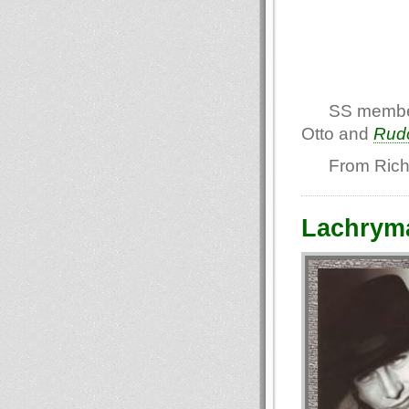
SS member
Otto and
Rud
From Ric
Lachryma