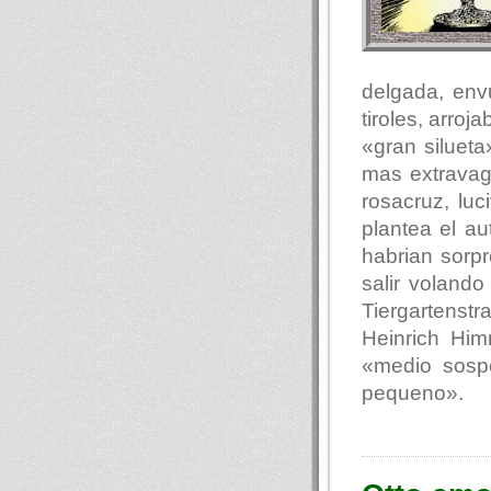
delgada, env
tiroles, arro
«gran siluet
mas extravag
rosacruz, luc
plantea el au
habrian sorp
salir voland
Tiergartenst
Heinrich Hi
«medio sosp
pequeno».