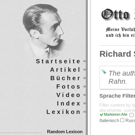
Richard 
Startseite
Artikel
The auth
Bücher
Rahn.
Fotos
Video
Sprache Filte
Index
Filter content by 
documents, some
Lexikon
Markieren Alle
Italienisch
Russ
Random Lexicon