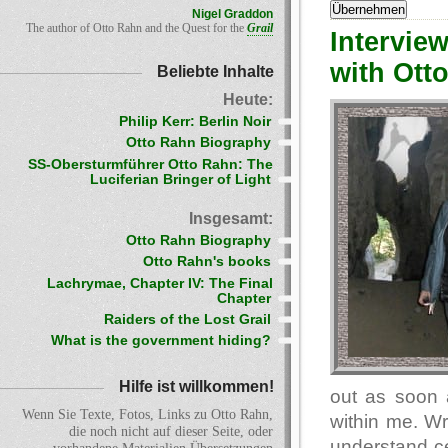
Nigel Graddon
The author of Otto Rahn and the Quest for the
Grail
Intervie
with Otto
Beliebte Inhalte
Heute:
Philip Kerr: Berlin Noir
Otto Rahn Biography
SS-Obersturmführer Otto Rahn: The
Luciferian Bringer of Light
Insgesamt:
Otto Rahn Biography
Otto Rahn's books
Lachrymae, Chapter IV: The Final
Chapter
Raiders of the Lost Grail
What is the government hiding?
Hilfe ist willkommen!
out as soon a
Wenn Sie Texte, Fotos, Links zu Otto Rahn,
within me. Wr
die noch nicht auf dieser Seite, oder
understand cer