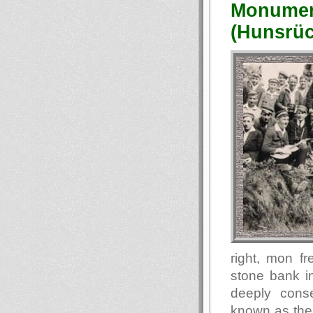
Monument
(Hunsrüc
right, mon f
stone bank in
deeply cons
known as the 