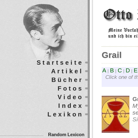
Grail
Startseite
A
B
C
D
E
Artikel
|
|
|
|
Click one of t
Bücher
Fotos
Video
Gr
Index
My
s
Lexikon
S
Random Lexicon