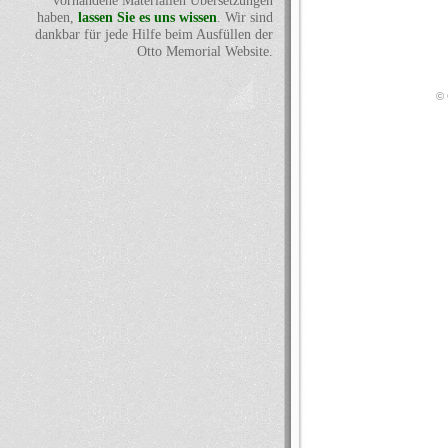
vorhandene Materialien Übersetzungen
haben,
lassen Sie es uns wissen
. Wir sind
dankbar für jede Hilfe beim Ausfüllen der
Otto Memorial Website.
© 