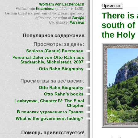
Wolfram von Eschenbach
Wolfram von
Eschenbach
(c. 1170 – c. 1220),
There is 
German knight and poet, one of the greatest epic poets
of his time, the author of
Parsifal
См. также:
Parsival
south of
the Holy 
Популярное содержание
Просмотры за день:
Schloss (Castle) Furstenau
Personal-Datei von Otto Rahn aus
Stadtarchiv, Michelstadt. 2007
Otto Rahn Biography
Просмотры за всё время:
Otto Rahn Biography
Otto Rahn's books
Lachrymae, Chapter IV: The Final
Chapter
В поисках утраченного Грааля
What is the government hiding?
Помощь приветствуется!