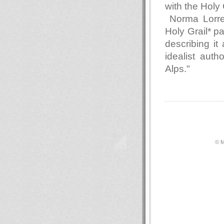
with the Holy 
Norma Lorre 
Holy Grail* p
describing i
idealist aut
Alps."
© М