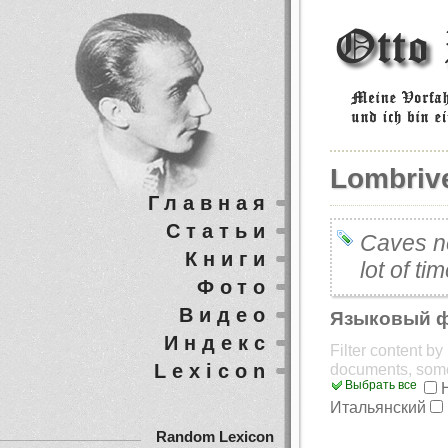
Lombriv
Главная
Статьи
Caves n
Книги
lot of ti
Фото
Видео
Языковый 
Индекс
Filter content b
Lexicon
documents, som
Выбрать все
Итальянский
Random Lexicon