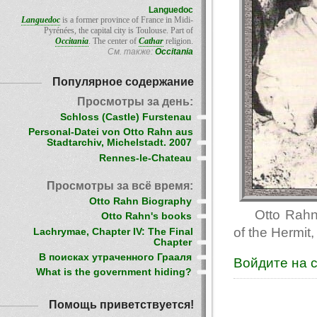
Languedoc
Languedoc
is a former province of France in Midi-
Pyrénées, the capital city is Toulouse. Part of
Occitania
. The center of
Cathar
religion.
См. также:
Occitania
Популярное содержание
Просмотры за день:
Schloss (Castle) Furstenau
Personal-Datei von Otto Rahn aus
Stadtarchiv, Michelstadt. 2007
Rennes-le-Chateau
Просмотры за всё время:
Otto Rahn Biography
Otto Rahn
Otto Rahn's books
of the Hermit
Lachrymae, Chapter IV: The Final
Chapter
В поисках утраченного Грааля
Войдите на 
What is the government hiding?
Помощь приветствуется!