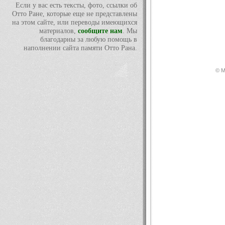
Если у вас есть тексты, фото, ссылки об
Отто Ране, которые еще не представлены
на этом сайте, или переводы имеющихся
материалов,
сообщите нам
. Мы
благодарны за любую помощь в
наполнении сайта памяти Отто Рана.
© М