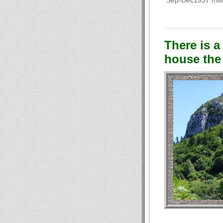
Sep-Dec1937 milit
There is a
house the 