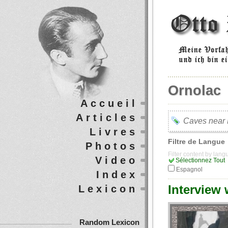
Ornolac
Accueil
Articles
Caves near M
Livres
Filtre de Langue
Photos
Filter content by lan
Video
Sélectionnez Tout
Espagnol
Index
Interview 
Lexicon
Random Lexicon