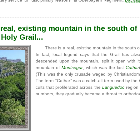
ary service for "disciplinary reasons" at Oberbayern Regiment,
Dacha
 real, existing mountain in the south o
Holy Grail...
There is a real, existing mountain in the south
In fact, local legend says that the Grail has a
descended upon the mountain, split it open with it
mountain of
Montsegur
, which was the last
Cathar
(This was the only crusade waged by Christiandom
The term “Cathar” was a catch-all term used by the 
cults that proliferated across the
Languedoc
region 
numbers, they gradually became a threat to orthodox 