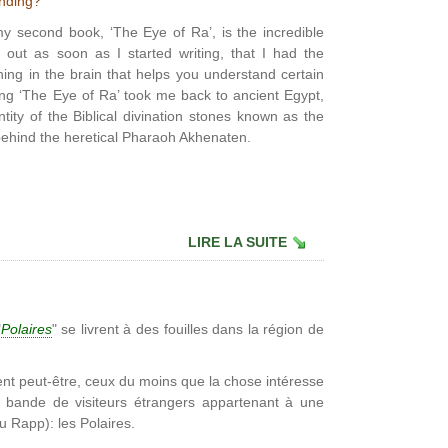
inding?
my second book, ‘The Eye of Ra’, is the incredible
 out as soon as I started writing, that I had the
ing in the brain that helps you understand certain
iting ‘The Eye of Ra’ took me back to ancient Egypt,
tity of the Biblical divination stones known as the
hind the heretical Pharaoh Akhenaten.
LIRE LA SUITE
"
Polaires
" se livrent à des fouilles dans la région de
lent peut-être, ceux du moins que la chose intéresse
ne bande de visiteurs étrangers appartenant à une
u Rapp): les Polaires.