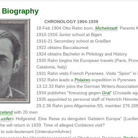
 Biography
CHRONOLOGY 1904-1939
18 Feb 1904 Otto Rahn born,
Michelstadt
. Parents 
1910-1916 Junior school at Bigen
1916-21 Secondary school at GrieBen
1922 obtains Baccalaureat
1924 obtains Bachelor in Philology and History
1930 Rahn begins his European travels (Paris, Prov
Catalonia, Italy)
1931 Rahn visits French Pyrenees. Visits "Spion" in
1932 Rahn leads a
Polaires
expedition in Pyrenees
13.12.33 Rahn joins the German Writers Associatio
1934 publishes "Kreuzzug gegen
Gral
" (Crusade aga
1935 appointed to personal staff of Heinrich Himmle
29.2.36 Rahn joins Allgemeine-SS, member 276 20
Iceland
with 20 men
Luzifer
s Hofgesind. Eine Reise zu denguten Gelstern Europa" (Lucife
 he will return in 1939. Time of alleged Corbieres visit?
to sub-lieutenant (Untersturmfuhrer)