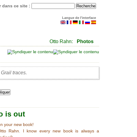
 dans ce site :
Langue de l'interface
Otto Rahn:
Photos
Grail traces.
 is out
 on your new book!
 Otto Rahn. I know every new book is always a