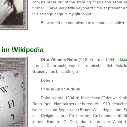
conjure order out of the scrolling chaos and serve 
further. I have very little keyboard time at present
this strange saga is my gift to you.
Be warned the completed text contains 'spoilers
 im Wikipedia
Otto Wilhelm Rahn
(* 18. Februar 1904 in
Mic
(Tirol), Österreich) war ein deutscher Schriftste
Gral
smythos beschäftigte.
Leben
Schule und Studium
Rahn wurde 1904 in Michelstadt/Odenwald als
Rahn (geb. Hamburger) geboren. Ab 1910 besuchte
wo er bis zum Beginn des Ersten Weltkriegs lebte. Se
sein Religionslehrer Freiherr von Gall erstmals für
Jurastudium in Gießen, das er an der Albert-Lu