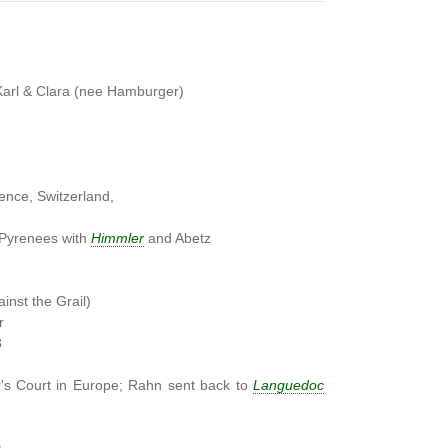
Karl & Clara (nee Hamburger)
ence, Switzerland,
 Pyrenees with
Himmler
and Abetz
n
inst the Grail)
r
8
r's Court in Europe; Rahn sent back to
Languedoc