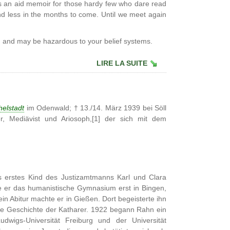
as an aid memoir for those hardy few who dare read
 and less in the months to come. Until we meet again
' and may be hazardous to your belief systems.
LIRE LA SUITE
helstadt
im Odenwald; † 13./14. März 1939 bei Söll
ller, Mediävist und Ariosoph,[1] der sich mit dem
 erstes Kind des Justizamtmanns Karl und Clara
 er das humanistische Gymnasium erst in Bingen,
in Abitur machte er in Gießen. Dort begeisterte ihn
 die Geschichte der Katharer. 1922 begann Rahn ein
dwigs-Universität Freiburg und der Universität