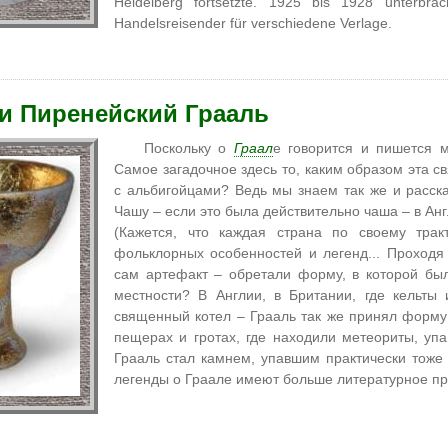
Heidelberg fortsetzte. 1925 bis 1928 unterbra
Handelsreisender für verschiedene Verlage.
 и Пиренейский Грааль
Поскольку о
Граал
е говорится и пишется м
Самое загадочное здесь то, каким образом эта 
с альбигойцами? Ведь мы знаем так же и расск
Чашу – если это была действительно чаша – в Ан
(Кажется, что каждая страна по своему трак
фольклорных особенностей и легенд... Проходя
сам артефакт – обретали форму, в которой б
местности? В Англии, в Британии, где кельты
священный котел – Грааль так же принял форму
пещерах и гротах, где находили метеориты, уп
Грааль стал камнем, упавшим практически тоже
легенды о Граале имеют больше литературное пр