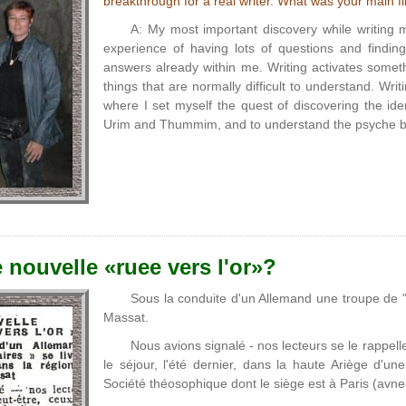
breakthrough for a real writer. What was your main f
A: My most important discovery while writing 
experience of having lots of questions and finding
answers already within me. Writing activates someth
things that are normally difficult to understand. Wr
where I set myself the quest of discovering the iden
Urim and Thummim, and to understand the psyche be
 nouvelle «ruee vers l'or»?
Sous la conduite d'un Allemand une troupe de 
Massat.
Nous avions signalé - nos lecteurs se le rappel
le séjour, l'été dernier, dans la haute Ariège d'u
Société théosophique dont le siège est à Paris (avne