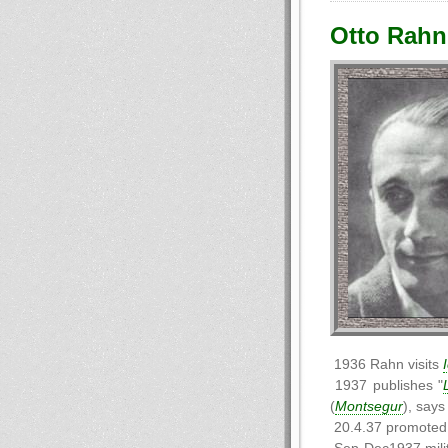
Otto Rahn
1936 Rahn visits
1937 publishes "
(
Montsegur
), says
20.4.37 promoted 