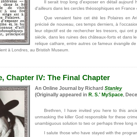
Il serait trop long d'exposer en détail aujourd 
d'ailleurs dans les cercles théosophiques en France e
Que venaient faire cet été les Polaires en A
précisé de nouveau, ces temps derniers, à l'occasio
leur objectif est de rechercher les tresors, qui ont
siècle, dans les ruines des châteaux-forts et dans le
relique cathare, entre autres ce fameux évangile de 
ient à Londres, au Bristish Museum.
, Chapter IV: The Final Chapter
An Online Journal by Richard
Stanley
(Originally appeared in
R. S.' MySpace
, Dece
Brethren, I have invited you here to this ancie
unmasking the killer God responsible for these crimes
unambiguous solution to two or perhaps three long r
I salute those who have stayed with the program 