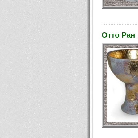
Отто Ран