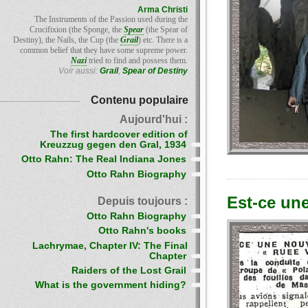
Arma Christi
The Instruments of the Passion used during the
Crucifixion (the Sponge, the
Spear
(the Spear of
Destiny), the Nails, the Cup (the
Grail
) etc. There is a
common belief that they have some supreme power.
Nazi
tried to find and possess them.
Voir aussi:
Grail
,
Spear of Destiny
Contenu populaire
Aujourd'hui :
The first hardcover edition of
Kreuzzug gegen den Gral, 1934
Otto Rahn: The Real Indiana Jones
Otto Rahn Biography
Est-ce une
Depuis toujours :
Otto Rahn Biography
Otto Rahn's books
Lachrymae, Chapter IV: The Final
Chapter
Raiders of the Lost Grail
What is the government hiding?