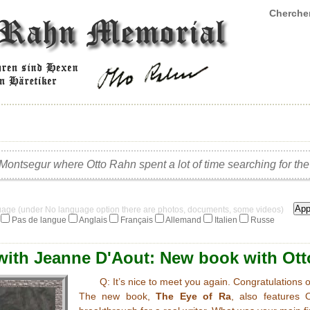
Chercher
ontsegur where Otto Rahn spent a lot of time searching for the 
guage (under No language option there are photos, documents, some videos)
Pas de langue
Anglais
Français
Allemand
Italien
Russe
with Jeanne D'Aout: New book with Otto
Q: It’s nice to meet you again. Congratulations
The new book,
The Eye of Ra
, also features