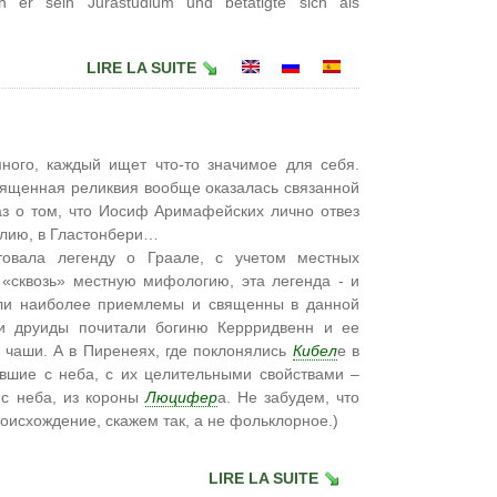
ch er sein Jurastudium und betätigte sich als
LIRE LA SUITE
ного, каждый ищет что-то значимое для себя.
священная реликвия вообще оказалась связанной
аз о том, что Иосиф Аримафейских лично отвез
глию, в Гластонбери…
товала легенду о Граале, с учетом местных
 «сквозь» местную мифологию, эта легенда - и
ыли наиболее приемлемы и священны в данной
 и друиды почитали богиню Керрридвенн и ее
 чаши. А в Пиренеях, где поклонялись
Кибел
е в
авшие с неба, с их целительными свойствами –
 с неба, из короны
Люцифер
а. Не забудем, что
оисхождение, скажем так, а не фольклорное.)
LIRE LA SUITE