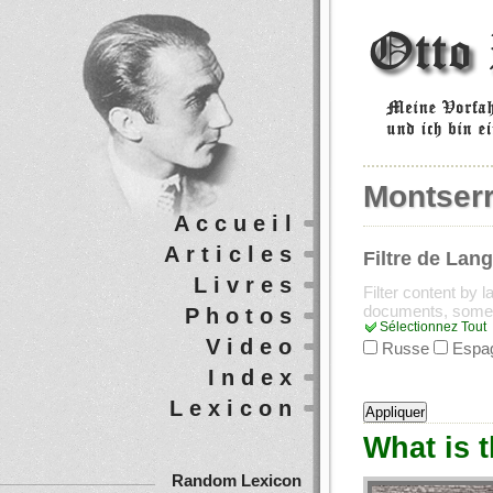
Montser
Accueil
Articles
Filtre de Lan
Livres
Filter content by 
documents, some
Photos
Sélectionnez Tout
Video
Russe
Espa
Index
Lexicon
What is t
Random Lexicon