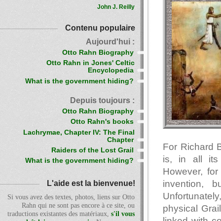
John J. Reilly
Contenu populaire
Aujourd'hui :
Otto Rahn Biography
Otto Rahn in Jones' Celtic
Encyclopedia
What is the government hiding?
Depuis toujours :
Otto Rahn Biography
Otto Rahn's books
Lachrymae, Chapter IV: The Final
Chapter
For Richard B
Raiders of the Lost Grail
is, in all it
What is the government hiding?
However, for 
invention, b
L'aide est la bienvenue!
Unfortunately
Si vous avez des textes, photos, liens sur Otto
Rahn qui ne sont pas encore à ce site, ou
physical Grai
traductions existantes des matériaux,
s'il vous
linked with c