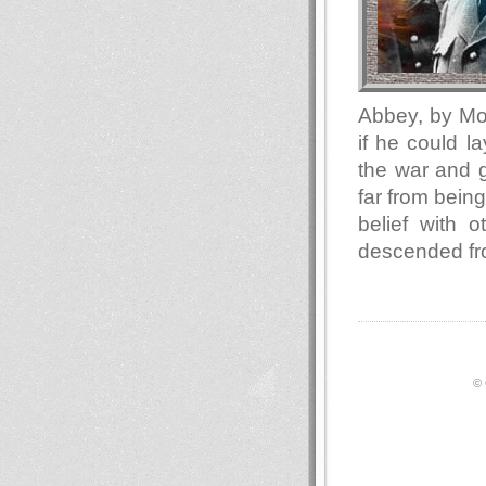
Abbey, by Mo
if he could l
the war and g
far from bein
belief with 
descended fr
© 