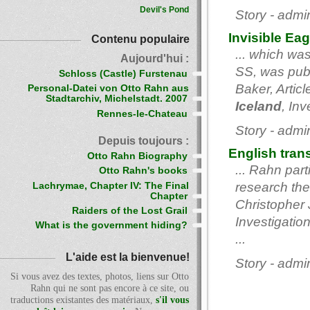
Devil's Pond
Story - admi
Invisible Ea
Contenu populaire
... which wa
Aujourd'hui :
SS, was publ
Schloss (Castle) Furstenau
Baker, Artic
Personal-Datei von Otto Rahn aus
Stadtarchiv, Michelstadt. 2007
Iceland
, Inv
Rennes-le-Chateau
Story - admi
Depuis toujours :
English tran
Otto Rahn Biography
... Rahn par
Otto Rahn's books
research the 
Lachrymae, Chapter IV: The Final
Chapter
Christopher 
Raiders of the Lost Grail
Investigation
What is the government hiding?
...
L'aide est la bienvenue!
Story - admi
Si vous avez des textes, photos, liens sur Otto
Rahn qui ne sont pas encore à ce site, ou
traductions existantes des matériaux,
s'il vous