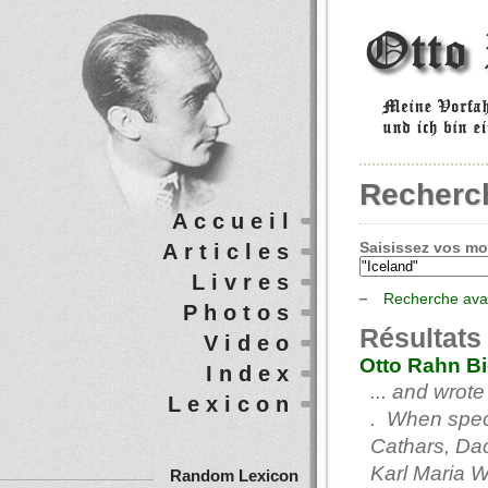
Recherc
Accueil
Saisissez vos mot
Articles
Livres
Recherche av
Photos
Résultats
Video
Otto Rahn B
Index
... and wrot
Lexicon
. When specu
Cathars, Dac
Karl Maria Wi
Random Lexicon