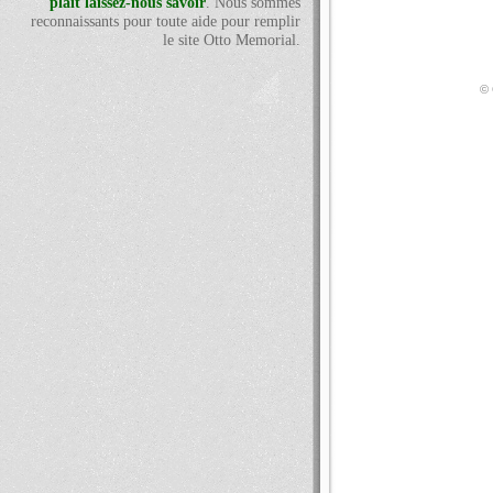
plaît laissez-nous savoir
. Nous sommes
reconnaissants pour toute aide pour remplir
le site Otto Memorial.
© 