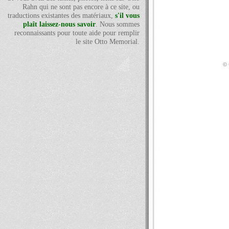
Rahn qui ne sont pas encore à ce site, ou
traductions existantes des matériaux,
s'il vous
plaît laissez-nous savoir
. Nous sommes
reconnaissants pour toute aide pour remplir
le site Otto Memorial.
© 