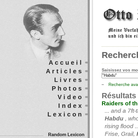
Recherc
Accueil
Saisissez vos mot
Articles
Livres
Recherche av
Photos
Résultats
Video
Raiders of th
Index
... and a 7f
Lexicon
Habdu
, who
rising flood
Frise, Grail,
Random Lexicon