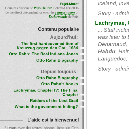
Iceland, Inves
Pujol-Murat
Countess Miriam de
Pujol-Murat
. Believed herself to
be the direct descendent, or even the
reincarnation
of
Story - admi
Esclarmonde
de Foix
Lachrymae, C
Contenu populaire
... Staff inc
was later to
Aujourd'hui :
Dénarnaud, 
The first hardcover edition of
Kreuzzug gegen den Gral, 1934
Habdu
, Hei
Otto Rahn: The Real Indiana Jones
Languedoc, .
Otto Rahn Biography
Story - admi
Depuis toujours :
Otto Rahn Biography
Otto Rahn's books
Lachrymae, Chapter IV: The Final
Chapter
Raiders of the Lost Grail
What is the government hiding?
L'aide est la bienvenue!
Si vous avez des textes, photos, liens sur Otto