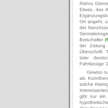
Rahns Gönner
Etwas, das A
Ergänzungsba
Ort angeht, u
der französis
Sensationsg
Botschafter
R
der Zeitung 
Überschrift: 
toter deutsc
Fahrlässige '
Gewiss nur
als Korinthe
solche Kleini
Interessanter
gibt nur ein
hypothetis