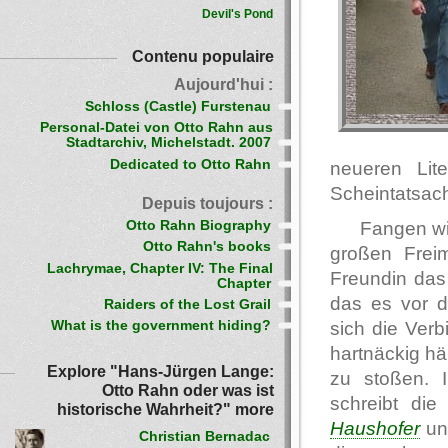
Devil's Pond
Contenu populaire
Aujourd'hui :
Schloss (Castle) Furstenau
Personal-Datei von Otto Rahn aus
Stadtarchiv, Michelstadt. 2007
Dedicated to Otto Rahn
neueren Lit
Scheintatsac
Depuis toujours :
Otto Rahn Biography
Fangen wi
Otto Rahn's books
großen Freim
Lachrymae, Chapter IV: The Final
Freundin das
Chapter
das es vor 
Raiders of the Lost Grail
sich die Ver
What is the government hiding?
hartnäckig häl
Explore "Hans-Jürgen Lange:
zu stoßen. I
Otto Rahn oder was ist
schreibt die
historische Wahrheit?" more
Haushofer
und
Christian Bernadac