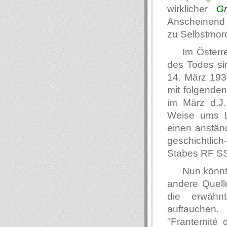
wirklicher
Gr
Anscheinend 
zu Selbstmord
Im Österr
des Todes si
14. März 193
mit folgende
im März d.J.
Weise ums L
einen anstän
geschichtlic
Stabes RF S
Nun könnt
andere Quelle
die erwähn
auftauchen
"Franternité