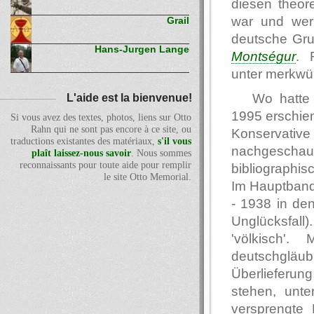
diesen theore
war und wer 
Grail
deutsche Grup
Hans-Jurgen Lange
Montségur
. 
unter merkwü
Wo hatte 
L'aide est la bienvenue!
1995 erschien
Si vous avez des textes, photos, liens sur Otto
Rahn qui ne sont pas encore à ce site, ou
Konservati
traductions existantes des matériaux,
s'il vous
nachgesch
plaît laissez-nous savoir
. Nous sommes
reconnaissants pour toute aide pour remplir
bibliographi
le site Otto Memorial.
Im Hauptband
- 1938 in de
Unglücksfall)
'völkisch'
deutschgläu
Überlieferung
stehen, unt
versprengte