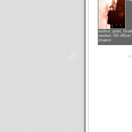
author, poet, Grail
seeker, SS officer
(English)
© 