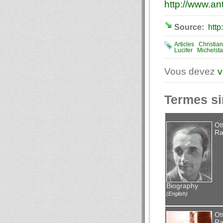
http://www.ant
Source:
http
Articles
Christia
Lucifer
Michelsta
Vous devez
v
Termes si
Ot
Ra
Biography
(English)
Ot
Ra