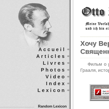
Хочу Вер
Accueil
Священн
Articles
Livres
Фильм о 
Photos
Грааля, исто
Video
Index
Lexicon
Random Lexicon