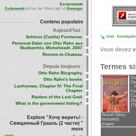
Esclarmonde
Esclarmonde
de Foix, the 'White Lady' of
Montsegur
Contenu populaire
Aujourd'hui :
Schloss (Castle) Furstenau
Grail
Investigati
Personal-Datei von Otto Rahn aus
Stadtarchiv, Michelstadt. 2007
Vous devez
v
Rennes-le-Chateau
Termes si
Depuis toujours :
Otto Rahn Biography
Du
Otto Rahn's books
De
Lachrymae, Chapter IV: The Final
- 
Chapter
Fi
Cu
Raiders of the Lost Grail
D
What is the government hiding?
(T
Secret Glory
Explore "Хочу верить! -
included)
Священный Грааль (2 части) "
(English)
more