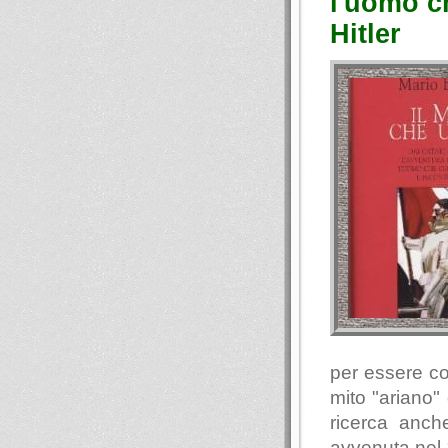
l'uomo ch
Hitler
per essere coo
mito "ariano"
ricerca anch
avvenuta nel 1