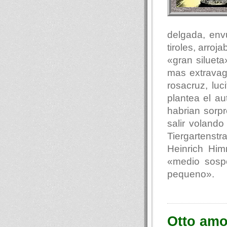
delgada, env
tiroles, arro
«gran siluet
mas extravag
rosacruz, luc
plantea el au
habrian sorp
salir voland
Tiergartenst
Heinrich Hi
«medio sosp
pequeno».
Otto amo