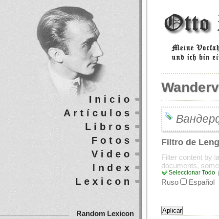
Wanderv
Inicio
Artículos
Вандер
Libros
Fotos
Filtro de Len
Video
Filter content by 
documents, some
Index
Seleccionar Todo
Lexicon
Ruso
Español
Random Lexicon