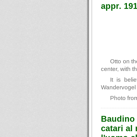
appr. 19
Otto on th
center, with t
It is bel
Wandervogel 
Photo fro
Baudino 
catari al