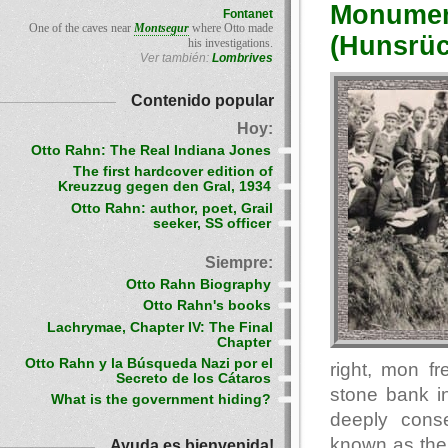
Monument
Fontanet
One of the caves near
Montsegur
where Otto made
(Hunsrüc
his investigations.
Ver también:
Lombrives
Contenido popular
Hoy:
Otto Rahn: The Real Indiana Jones
The first hardcover edition of
Kreuzzug gegen den Gral, 1934
Otto Rahn: author, poet, Grail
seeker, SS officer
Siempre:
Otto Rahn Biography
Otto Rahn's books
Lachrymae, Chapter IV: The Final
Chapter
Otto Rahn y la Búsqueda Nazi por el
right, mon f
Secreto de los Cátaros
stone bank in
What is the government hiding?
deeply cons
known as the 
Ayuda es bienvenida!