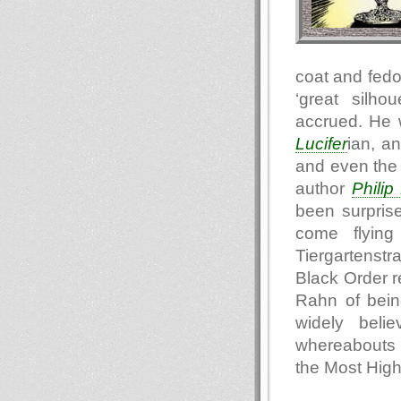
coat and fedo
‘great silho
accrued. He 
Lucifer
ian, a
and even the 
author
Philip
been surpris
come flying
Tiergartenst
Black Order r
Rahn of being
widely beli
whereabouts o
the Most Hig