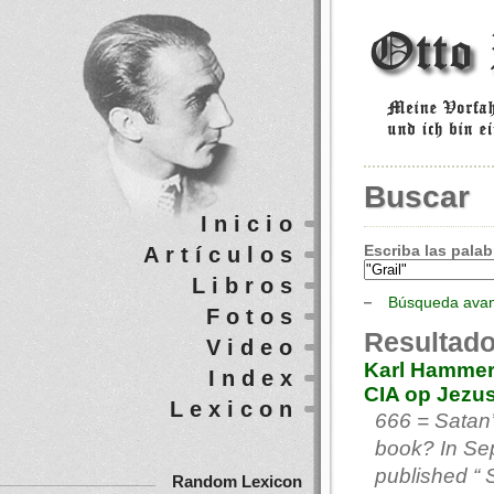
Buscar
Inicio
Escriba las palab
Artículos
Libros
Búsqueda ava
Fotos
Resultado
Video
Karl Hammer-
Index
CIA op Jezu
Lexicon
666 = Satan
book? In Se
published “ 
Random Lexicon