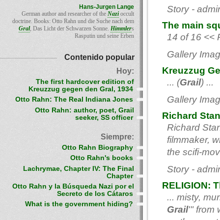
Hans-Jurgen Lange
Story - admi
German author and researcher of the
Nazi
occult
doctrine. Books: Otto Rahn und die Suche nach dem
The main squ
Gral
, Das Licht der Schwarzen Sonne.
Himmler
s
14 of 16 << 
Rasputin und seine Erben
Gallery Imag
Contenido popular
Kreuzzug Ge
Hoy:
... (
Grail
) ...
The first hardcover edition of
Kreuzzug gegen den Gral, 1934
Gallery Imag
Otto Rahn: The Real Indiana Jones
Otto Rahn: author, poet, Grail
Richard Stan
seeker, SS officer
Richard Stan
Siempre:
filmmaker, wh
Otto Rahn Biography
the scifi-mo
Otto Rahn's books
Story - admi
Lachrymae, Chapter IV: The Final
Chapter
RELIGION: T
Otto Rahn y la Búsqueda Nazi por el
Secreto de los Cátaros
... misty, m
What is the government hiding?
Grail
'" from 