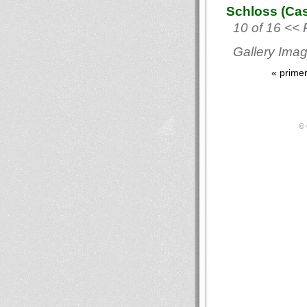
Schloss (Cas
10 of 16 << 
Gallery Imag
« prime
© 