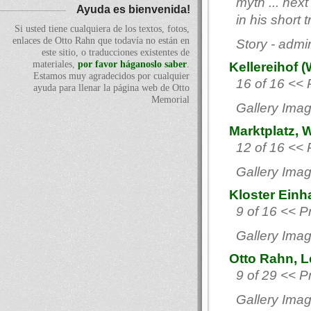
myth ... next
Ayuda es bienvenida!
in his short 
Si usted tiene cualquiera de los textos, fotos,
enlaces de Otto Rahn que todavía no están en
Story - admi
este sitio, o traducciones existentes de
materiales,
por favor háganoslo saber
.
Kellereihof 
Estamos muy agradecidos por cualquier
16 of 16 << 
ayuda para llenar la página web de Otto
Memorial
Gallery Imag
Marktplatz, 
12 of 16 << 
Gallery Imag
Kloster Einh
9 of 16 << P
Gallery Imag
Otto Rahn, 
9 of 29 << P
Gallery Imag