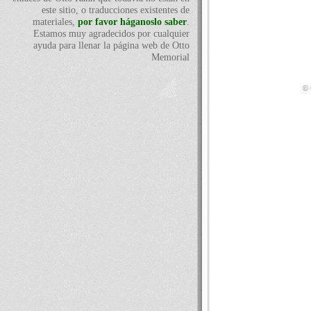
este sitio, o traducciones existentes de
materiales,
por favor háganoslo saber
.
Estamos muy agradecidos por cualquier
ayuda para llenar la página web de Otto
Memorial
© 