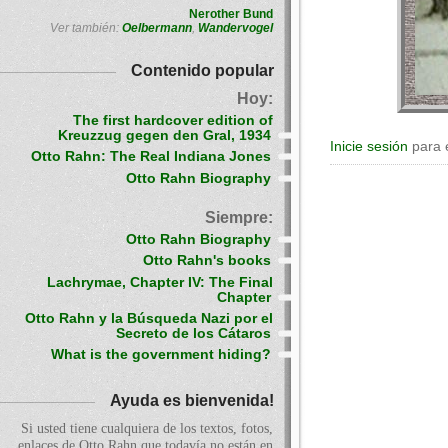
Nerother Bund
Ver también:
Oelbermann
,
Wandervogel
Contenido popular
Hoy:
The first hardcover edition of
Kreuzzug gegen den Gral, 1934
Inicie sesión
para 
Otto Rahn: The Real Indiana Jones
Otto Rahn Biography
Siempre:
Otto Rahn Biography
Otto Rahn's books
Lachrymae, Chapter IV: The Final
Chapter
Otto Rahn y la Búsqueda Nazi por el
Secreto de los Cátaros
What is the government hiding?
Ayuda es bienvenida!
Si usted tiene cualquiera de los textos, fotos,
enlaces de Otto Rahn que todavía no están en