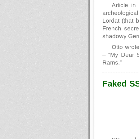
Article i
archeological
Lordat (that
French secre
shadowy Germ
Otto wrote
– “My Dear S
Rams.”
Faked SS