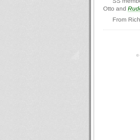
SS member
Otto and
Rud
From Ric
© 