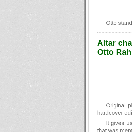
Otto stand
Altar ch
Otto Ra
Original 
hardcover edi
It gives u
that was ment