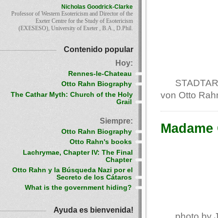
Nicholas Goodrick-Clarke
Professor of Western Esotericism and Director of the
Exeter Centre for the Study of Esotericism
(EXESESO), University of Exeter , B.A., D.Phil.
Contenido popular
Hoy:
Rennes-le-Chateau
STADTARC
Otto Rahn Biography
von Otto Rahn
The Cathar Myth: Church of the Holy
Grail
Siempre:
Madame 
Otto Rahn Biography
Otto Rahn's books
Lachrymae, Chapter IV: The Final
Chapter
Otto Rahn y la Búsqueda Nazi por el
Secreto de los Cátaros
What is the government hiding?
Ayuda es bienvenida!
photo by 