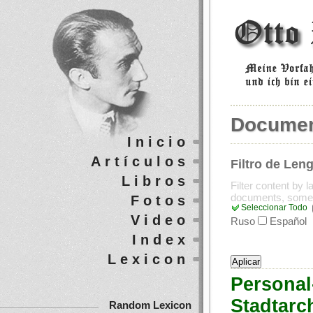
Docume
Inicio
Artículos
Filtro de Len
Libros
Filter content by 
documents, some
Fotos
Seleccionar Todo
Video
Ruso
Español
Index
Lexicon
Personal
Stadtarch
Random Lexicon