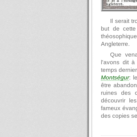
Il serait 
but de cette
théosophique
Angleterre.
Que vena
l'avons dit 
temps dernier
Montségur
: l
être abandonn
ruines des c
découvrir le
fameux évangi
des copies se