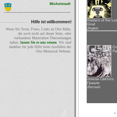
Michelstadt
Raiders of the Los
Hilfe ist willkommen!
Grail
(English)
Wenn Sie Texte, Fotos, Links zu Otto Rahn,
die noch nicht auf dieser Seite, oder
vorhandene Materialien Übersetzungen
haben,
lassen Sie es uns wissen
. Wir sind
dankbar für jede Hilfe beim Ausfüllen der
От
Ра
Otto Memorial Website.
поиски Святого
Грааля
(Русский)
© 