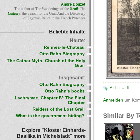
André Douzet
The author of The Wanderings of the
Grail
: The
Cathar
s, the Search for the Grail And the Discovery
of Egyptian Relics in the French Pyrenees
Beliebte Inhalte
Heute:
Rennes-le-Chateau
Otto Rahn Biography
The Cathar Myth: Church of the Holy
Grail
Insgesamt:
Otto Rahn Biography
Michelstadt
Otto Rahn's books
Lachrymae, Chapter IV: The Final
Anmelden
um Komm
Chapter
Raiders of the Lost Grail
Similar By 
What is the government hiding?
Explore "Kloster Einhards-
Basilika in Michelstadt" more