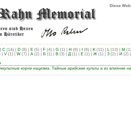
Diese Web
|
C
(14)
|
D
(8)
|
E
(5)
|
F
(4)
|
G
(1)
|
H
(8)
|
I
(8)
|
K
(11)
|
L
(13)
|
M
(1
)
|
V
(1)
|
W
(7)
|
А
(2)
|
Б
(1)
|
В
(3)
|
Д
(1)
|
Е
(1)
|
Ж
(1)
|
З
(2)
|
И
(2)
Оккультные корни нацизма. Тайные арийские культы и их влияние н