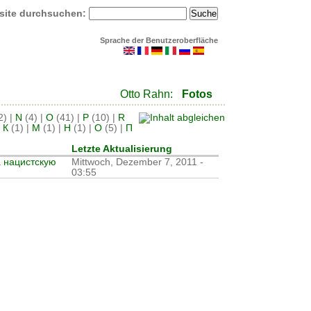
site durchsuchen:
Sprache der Benutzeroberfläche
Otto Rahn:
Fotos
2)
|
N
(4)
|
O
(41)
|
P
(10)
|
R
|
К
(1)
|
М
(1)
|
Н
(1)
|
О
(5)
|
П
Letzte Aktualisierung
а нацистскую
Mittwoch, Dezember 7, 2011 -
03:55