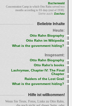
Buchenwald
Concentration Camp in which Otto Rahn served two
months according to SS duty (end of 1938).
Siehe auch:
Dachau
Beliebte Inhalte
Heute:
Otto Rahn Biography
Otto Rahn im Wikipedia
What is the government hiding?
Insgesamt:
Otto Rahn Biography
Otto Rahn's books
Lachrymae, Chapter IV: The Final
Chapter
Raiders of the Lost Grail
What is the government hiding?
Hilfe ist willkommen!
Wenn Sie Texte, Fotos, Links zu Otto Rahn,
die noch nicht auf dieser Seite, oder