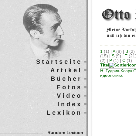
1
(1)
|
A
(8)
|
B
(2)
(15)
|
S
(9)
|
T
(21
Startseite
(2)
|
Р
(1)
|
С
(1)
Titel
Artikel
Н. Гудрик-Кларк 
идеологию.
Bücher
Fotos
Video
Index
Lexikon
Random Lexicon