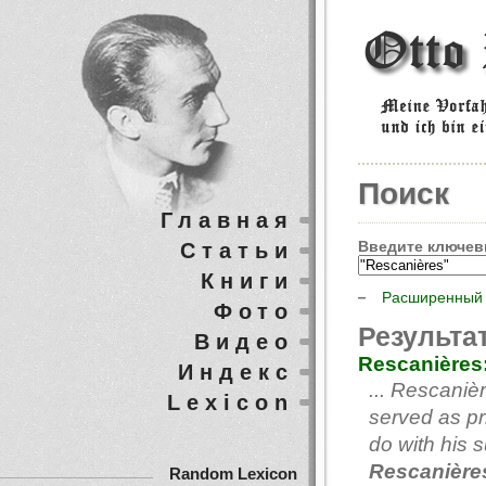
Поиск
Главная
Введите ключев
Статьи
Книги
Расширенный 
Фото
Результа
Видео
Rescanières
Индекс
... Rescanièr
Lexicon
served as pr
do with his
Rescanière
Random Lexicon