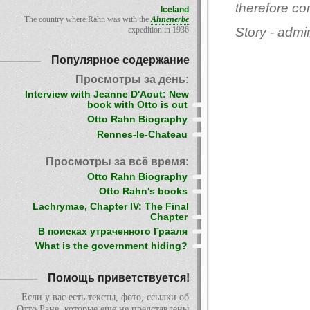
therefore co
Iceland
The country where Rahn was with the
Ahnenerbe
expedition in 1936
Story - adm
Популярное содержание
Просмотры за день:
Interview with Jeanne D'Aout: New
book with Otto is out
Otto Rahn Biography
Rennes-le-Chateau
Просмотры за всё время:
Otto Rahn Biography
Otto Rahn's books
Lachrymae, Chapter IV: The Final
Chapter
В поисках утраченного Грааля
What is the government hiding?
Помощь приветствуется!
Если у вас есть тексты, фото, ссылки об
Отто Ране, которые еще не представлены