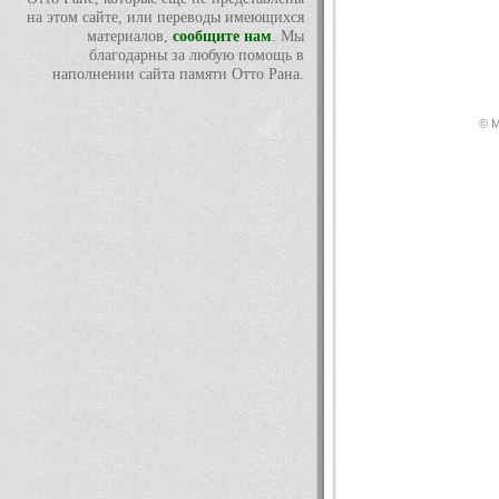
на этом сайте, или переводы имеющихся
материалов,
сообщите нам
. Мы
благодарны за любую помощь в
наполнении сайта памяти Отто Рана.
© М