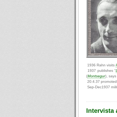
1936 Rahn visits
1937 publishes "
(
Montsegur
), says
20.4.37 promoted 
Sep-Dec1937 milit
Intervista