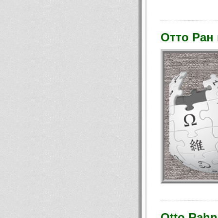
Отто Ран
Otto Rahn