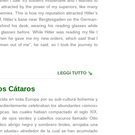
ot when I saw SS soldiers misbehave and I wanted to
 attracted by the power of my superiors, like many
enemies. This is how my reputation attracted Hitler’s
, Hitler’s base near Bergtesgaden on the German-
behind his desk, wearing his reading glasses while
glasses before. While Hitler was reading my file I
 Then he gave me my new orders, which said that I
 man out of me”, he said, so I took the journey to
LEGGI TUTTO
os Cátaros
cida en toda Europa por su sub-cultura bohemia y
e ardientemente celebraban los abundantes «ismos»
gicas, las cuales habian compactado el siglo XIX,
 de ojos verdes y cabellos oscuros llamado Otto
tico abrigo negro y sombrero tiroles, arrojaba una
 silueta» alrededor de la cual se han acumulado