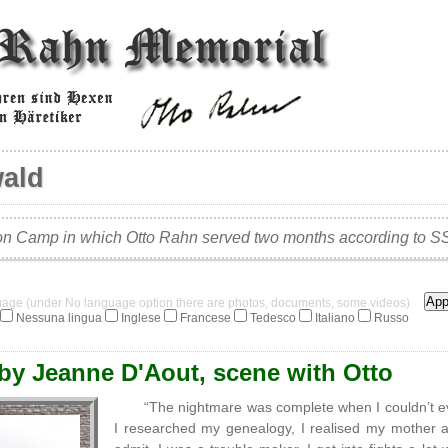
ald
on Camp in which Otto Rahn served two months according to SS 
guage (under No language option there are photos, documents, some videos)
Nessuna lingua
Inglese
Francese
Tedesco
Italiano
Russo
 by Jeanne D'Aout, scene with Otto
“The nightmare was complete when I couldn’t e
I researched my genealogy, I realised my mother 