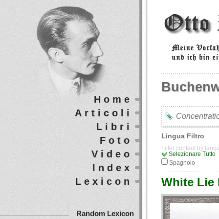
Buchenw
Home
Articoli
Concentrati
Libri
Lingua Filtro
Foto
Filter content by lan
Video
Selezionare Tutto
Spagnolo
Index
White Lie
Lexicon
Random Lexicon