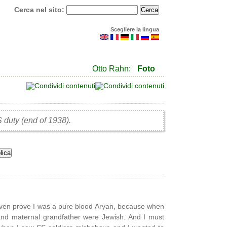
Cerca nel sito:
Scegliere la lingua
Otto Rahn:
Foto
duty (end of 1938).
ven prove I was a pure blood Aryan, because when
and maternal grandfather were Jewish. And I must