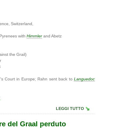
ence, Switzerland,
 Pyrenees with
Himmler
and Abetz
n
inst the Grail)
r
8
r's Court in Europe; Rahn sent back to
Languedoc
u
LEGGI TUTTO
re del Graal perduto