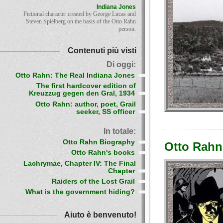
Indiana Jones
Fictional character created by George Lucas and
Steven Spielberg on the basis of the Otto Rahn
person.
Contenuti più visti
Di oggi:
Otto Rahn: The Real Indiana Jones
The first hardcover edition of
Kreuzzug gegen den Gral, 1934
Otto Rahn: author, poet, Grail
seeker, SS officer
In totale:
Otto Rahn Biography
Otto Rahn 
Otto Rahn's books
Lachrymae, Chapter IV: The Final
Chapter
Raiders of the Lost Grail
What is the government hiding?
Aiuto è benvenuto!