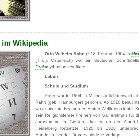
 im Wikipedia
Otto Wilhelm Rahn
(* 18. Februar 1904 in
Mic
(Tirol), Österreich) war ein deutscher Schriftste
Gral
smythos beschäftigte.
Leben
Schule und Studium
Rahn wurde 1904 in Michelstadt/Odenwald als
Rahn (geb. Hamburger) geboren. Ab 1910 besuchte
wo er bis zum Beginn des Ersten Weltkriegs lebte. Se
sein Religionslehrer Freiherr von Gall erstmals für
Jurastudium in Gießen, das er an der Albert-Lu
Heidelberg fortsetzte. 1925 bis 1928 unterbra
Handelsreisender für verschiedene Verlage.