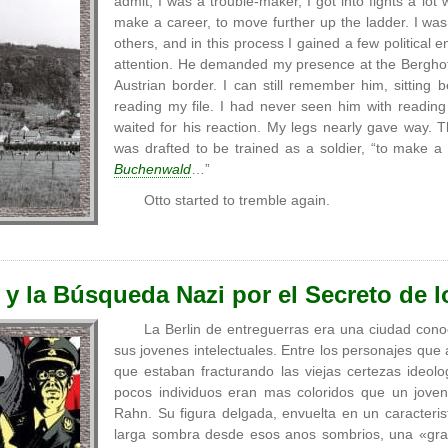
admit, I was a trouble-maker, I got into fights a l
make a career, to move further up the ladder. I was
others, and in this process I gained a few political 
attention. He demanded my presence at the Berghof
Austrian border. I can still remember him, sitting 
reading my file. I had never seen him with reading 
waited for his reaction. My legs nearly gave way.
was drafted to be trained as a soldier, “to make a
Buchenwald
…”
Otto started to tremble again.
y la Búsqueda Nazi por el Secreto de l
La Berlin de entreguerras era una ciudad cono
sus jovenes intelectuales. Entre los personajes qu
que estaban fracturando las viejas certezas ideolo
pocos individuos eran mas coloridos que un joven
Rahn. Su figura delgada, envuelta en un caracteris
larga sombra desde esos anos sombrios, una «gran