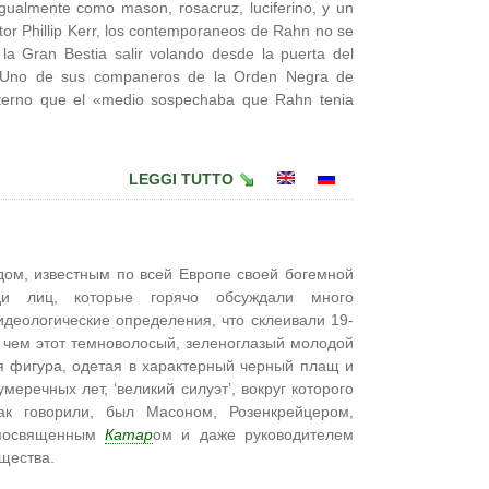
gualmente como mason, rosacruz, luciferino, y un
tor Phillip Kerr, los contemporaneos de Rahn no se
la Gran Bestia salir volando desde la puerta del
e. Uno de sus companeros de la Orden Negra de
erno que el «medio sospechaba que Rahn tenia
LEGGI TUTTO
ом, известным по всей Европе своей богемной
еди лиц, которые горячо обсуждали много
идеологические определения, что склеивали 19-
 чем этот темноволосый, зеленоглазый молодой
я фигура, одетая в характерный черный плащ и
еречных лет, ‘великий силуэт’, вокруг которого
к говорили, был Масоном, Розенкрейцером,
 посвященным
Катар
ом и даже руководителем
щества.