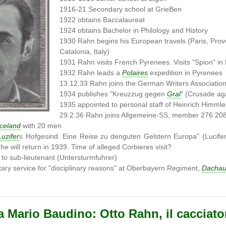
1916-21 Secondary school at GrieBen
1922 obtains Baccalaureat
1924 obtains Bachelor in Philology and History
1930 Rahn begins his European travels (Paris, Prov
Catalonia, Italy)
1931 Rahn visits French Pyrenees. Visits "Spion" in
1932 Rahn leads a
Polaires
expedition in Pyrenees
13.12.33 Rahn joins the German Writers Associatio
1934 publishes "Kreuzzug gegen
Gral
" (Crusade aga
1935 appointed to personal staff of Heinrich Himmle
29.2.36 Rahn joins Allgemeine-SS, member 276 20
Iceland
with 20 men
Luzifer
s Hofgesind. Eine Reise zu denguten Gelstern Europa" (Lucife
 he will return in 1939. Time of alleged Corbieres visit?
to sub-lieutenant (Untersturmfuhrer)
ary service for "disciplinary reasons" at Oberbayern Regiment,
Dacha
 a Mario Baudino: Otto Rahn, il cacciato