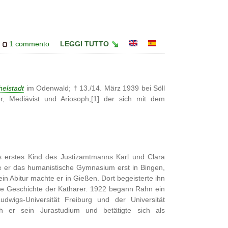
1 commento
LEGGI TUTTO
helstadt
im Odenwald; † 13./14. März 1939 bei Söll
ller, Mediävist und Ariosoph,[1] der sich mit dem
 erstes Kind des Justizamtmanns Karl und Clara
 er das humanistische Gymnasium erst in Bingen,
in Abitur machte er in Gießen. Dort begeisterte ihn
 die Geschichte der Katharer. 1922 begann Rahn ein
dwigs-Universität Freiburg und der Universität
ch er sein Jurastudium und betätigte sich als