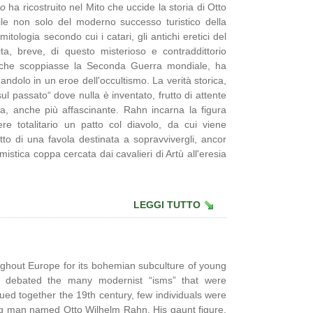
no
ha ricostruito nel Mito che uccide la storia di Otto
ile non solo del moderno successo turistico della
tologia secondo cui i catari, gli antichi eretici del
a, breve, di questo misterioso e contraddittorio
 che scoppiasse la Seconda Guerra mondiale, ha
andolo in un eroe dell'occultismo. La verità storica,
l passato“ dove nulla è inventato, frutto di attente
a, anche più affascinante. Rahn incarna la figura
ere totalitario un patto col diavolo, da cui viene
etto di una favola destinata a sopravvivergli, ancor
mistica coppa cercata dai cavalieri di Artù all'eresia
LEGGI TUTTO
ughout Europe for its bohemian subculture of young
tly debated the many modernist “isms” that were
glued together the 19th century, few individuals were
ng man named Otto Wilhelm Rahn. His gaunt figure,