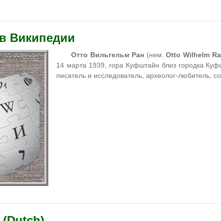
 в Википедии
Отто Вильгельм Ран
(нем.
Otto Wilhelm R
14 марта 1939, гора Куфштайн близ городка Куф
писатель и исследователь, археолог-любитель, 
 (Dutch)