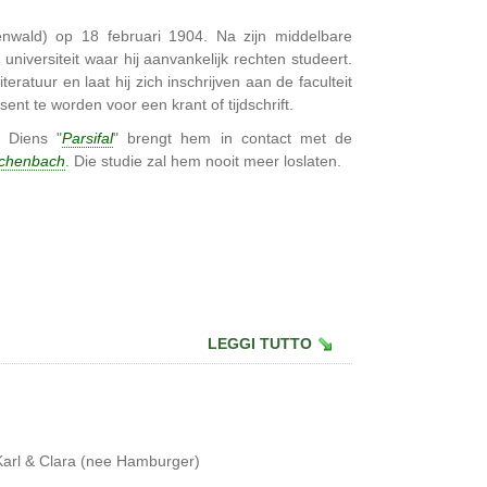
wald) op 18 februari 1904. Na zijn middelbare
 universiteit waar hij aanvankelijk rechten studeert.
teratuur en laat hij zich inschrijven aan de faculteit
nsent te worden voor een krant of tijdschrift.
. Diens "
Parsifal
" brengt hem in contact met de
chenbach
. Die studie zal hem nooit meer loslaten.
LEGGI TUTTO
Karl & Clara (nee Hamburger)