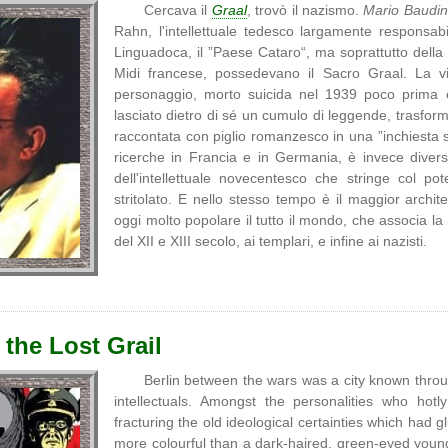
Cercava il
Graal
, trovò il nazismo.
Mario Baudi
Rahn, l'intellettuale tedesco largamente responsab
Linguadoca, il ”Paese Cataro“, ma soprattutto della mi
Midi francese, possedevano il Sacro Graal. La vit
personaggio, morto suicida nel 1939 poco prima
lasciato dietro di sé un cumulo di leggende, trasform
raccontata con piglio romanzesco in una ”inchiesta su
ricerche in Francia e in Germania, è invece divers
dell'intellettuale novecentesco che stringe col pot
stritolato. E nello stesso tempo è il maggior archit
oggi molto popolare il tutto il mondo, che associa la 
del XII e XIII secolo, ai templari, e infine ai nazisti.
 the Lost Grail
Berlin between the wars was a city known thro
intellectuals. Amongst the personalities who ho
fracturing the old ideological certainties which had 
more colourful than a dark-haired, green-eyed you