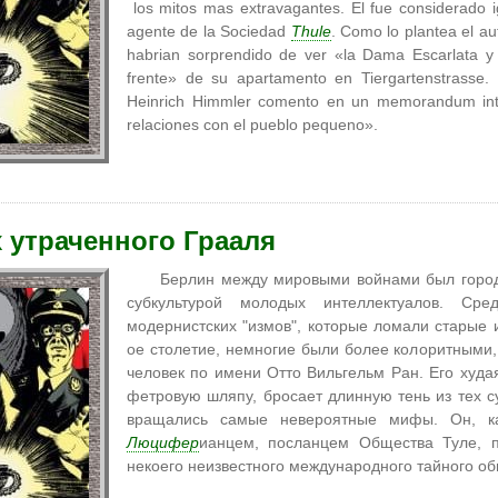
los mitos mas extravagantes. El fue considerado i
agente de la Sociedad
Thule
. Como lo plantea el au
habrian sorprendido de ver «la Dama Escarlata y 
frente» de su apartamento en Tiergartenstrass
Heinrich Himmler comento en un memorandum int
relaciones con el pueblo pequeno».
 утраченного Грааля
Берлин между мировыми войнами был город
субкультурой молодых интеллектуалов. Ср
модернистских "измов", которые ломали старые 
ое столетие, немногие были более колоритными,
человек по имени Отто Вильгельм Ран. Его худа
фетровую шляпу, бросает длинную тень из тех сум
вращались самые невероятные мифы. Он, ка
Люцифер
ианцем, посланцем Общества Туле,
некоего неизвестного международного тайного об