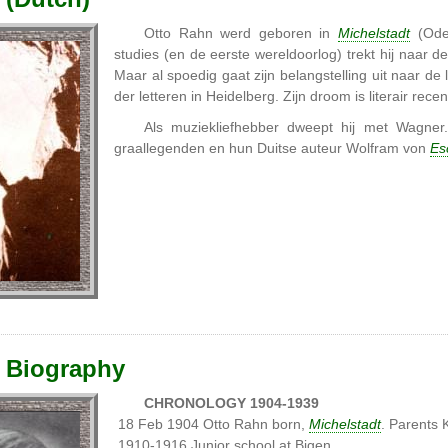
Otto Rahn werd geboren in
Michelstadt
(Oden
studies (en de eerste wereldoorlog) trekt hij naar de
Maar al spoedig gaat zijn belangstelling uit naar de li
der letteren in Heidelberg. Zijn droom is literair rece
Als muziekliefhebber dweept hij met Wagner
graallegenden en hun Duitse auteur Wolfram von
Es
 Biography
CHRONOLOGY 1904-1939
18 Feb 1904 Otto Rahn born,
Michelstadt
. Parents 
1910-1916 Junior school at Bigen