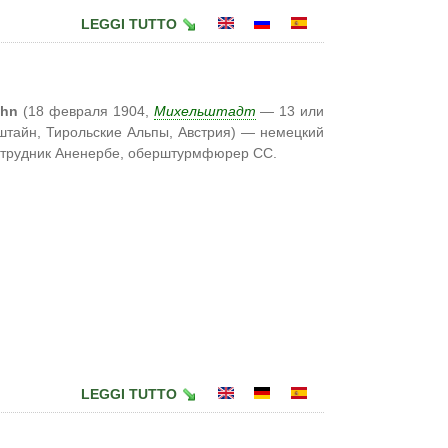
LEGGI TUTTO
ahn
(18 февраля 1904,
Михельштадт
— 13 или
штайн, Тирольские Альпы, Австрия) — немецкий
сотрудник Аненербе, оберштурмфюрер СС.
LEGGI TUTTO