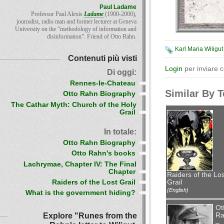
Paul Ladame
Professor Paul Alexis
Ladame
(1900-2000),
journalist, radio man and former lecturer at Geneva
University on the “methodology of information and
disinformation”. Friend of Otto Rahn.
Karl Maria Wiligut
Contenuti più visti
Login
per inviare 
Di oggi:
Rennes-le-Chateau
Similar By 
Otto Rahn Biography
The Cathar Myth: Church of the Holy
Grail
In totale:
Otto Rahn Biography
Otto Rahn's books
Lachrymae, Chapter IV: The Final
Chapter
Raiders of the Los
Raiders of the Lost Grail
Grail
(English)
What is the government hiding?
Ot
Explore "Runes from the
Ra
–