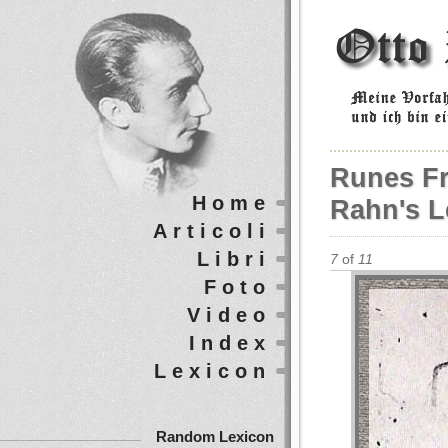
Runes F
Home
Rahn's Le
Articoli
Libri
7
of
11
Foto
Video
Index
Lexicon
Random Lexicon