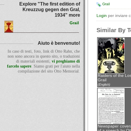
Explore "The first edition of
Grail
Kreuzzug gegen den Gral,
1934" more
Login
per inviare 
Grail
Similar By 
Aiuto è benvenuto!
In caso di testi, foto, link di Otto Rahn, che
non sono ancora in questo sito, o traduzioni
di materiali esistenti,
vi preghiamo di
farcelo sapere
. Siamo grati per l'aiuto nella
compilazione del sito Otto Memorial.
Raiders of the Los
Grail
(English)
Newspaper cover
of a speech by Ot