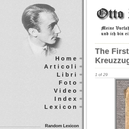
The First
Home
Kreuzzug
Articoli
Libri
1
of
29
Foto
Video
Index
Lexicon
Random Lexicon