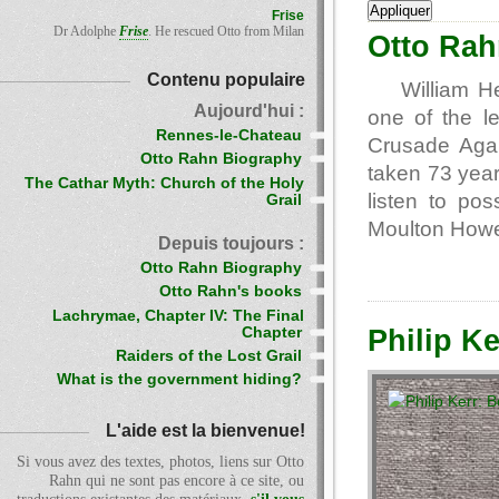
Frise
Dr Adolphe
Frise
. He rescued Otto from Milan
Otto Rah
Contenu populaire
William H
Aujourd'hui :
one of the l
Rennes-le-Chateau
Crusade Aga
Otto Rahn Biography
taken 73 years
The Cathar Myth: Church of the Holy
listen to pos
Grail
Moulton How
Depuis toujours :
Otto Rahn Biography
Otto Rahn's books
Lachrymae, Chapter IV: The Final
Chapter
Philip Ke
Raiders of the Lost Grail
What is the government hiding?
L'aide est la bienvenue!
Si vous avez des textes, photos, liens sur Otto
Rahn qui ne sont pas encore à ce site, ou