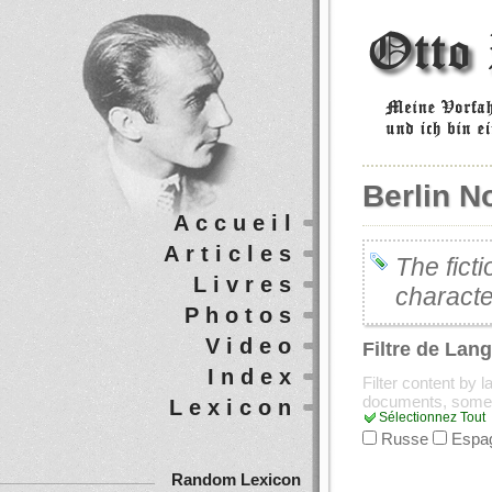
Berlin No
Accueil
Articles
The fict
Livres
characte
Photos
Video
Filtre de Lan
Index
Filter content by 
documents, some
Lexicon
Sélectionnez Tout
Russe
Espa
Random Lexicon