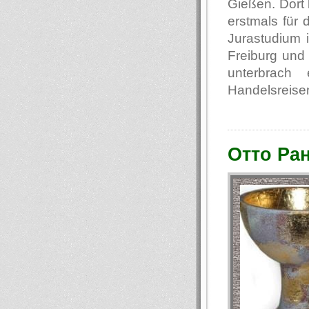
Gießen. Dort 
erstmals für
Jurastudium i
Freiburg und 
unterbrach
Handelsreisen
Отто Ра