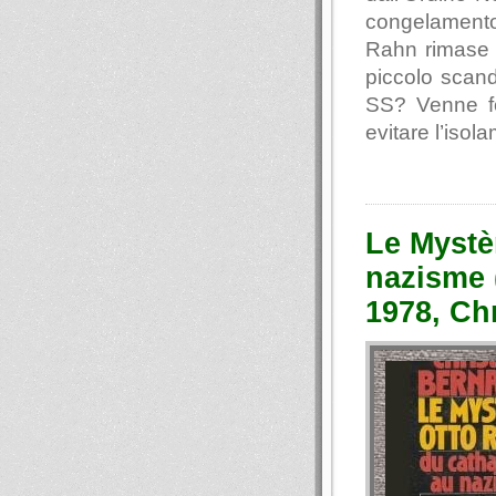
congelamento
Rahn rimase v
piccolo scand
SS? Venne fo
evitare l’iso
Le Mystè
nazisme 
1978, Ch