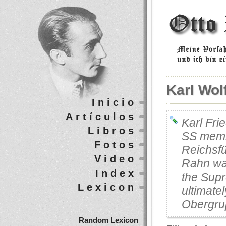
Karl Wolf
Inicio
Artículos
Karl Fri
Libros
SS membe
Fotos
Reichsfü
Video
Rahn wa
Index
the Supr
Lexicon
ultimate
Obergru
Random Lexicon