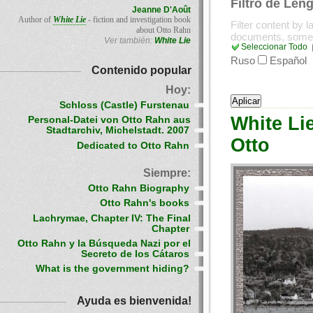
Filtro de Len
Jeanne D'Août
Author of
White Lie
- fiction and investigation book
Filter content by 
about Otto Rahn
documents, some
Ver también:
White Lie
Seleccionar Todo
Ruso
Español
Contenido popular
Hoy:
Schloss (Castle) Furstenau
White Li
Personal-Datei von Otto Rahn aus
Stadtarchiv, Michelstadt. 2007
Otto
Dedicated to Otto Rahn
Siempre:
Otto Rahn Biography
Otto Rahn's books
Lachrymae, Chapter IV: The Final
Chapter
Otto Rahn y la Búsqueda Nazi por el
Secreto de los Cátaros
What is the government hiding?
Ayuda es bienvenida!