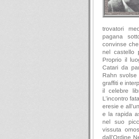
trovatori me
pagana sotto
convinse che 
nel castello
Proprio il lu
Catari da pa
Rahn svolse r
graffiti e inte
il celebre li
L’incontro fat
eresie e all’u
e la rapida 
nel suo picc
vissuta omose
dall’Ordine N