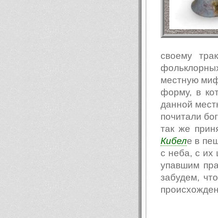
своему тра
фольклорны
местную мифо
форму, в к
данной местн
почитали бо
так же прин
Кибел
е в пе
с неба, с их
упавшим пра
забудем, чт
происхождени