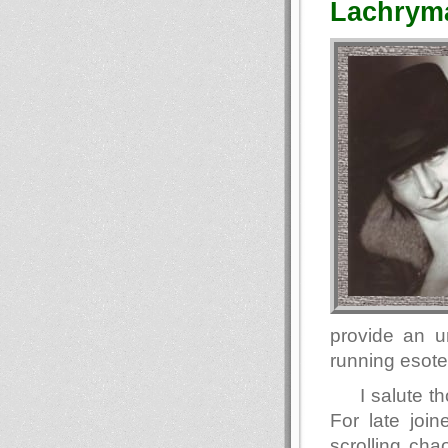
Lachryma
provide an u
running esote
I salute 
For late join
scrolling ch