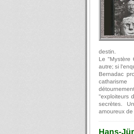
destin.
Le "Mystère 
autre; si l'en
Bernadac prof
catharisme
détournements
"exploiteurs 
secrètes. Un
amoureux d
Hans-Jür