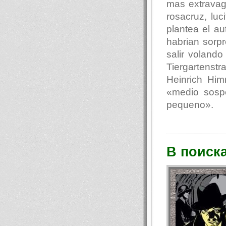
mas extravag
rosacruz, luc
plantea el au
habrian sorp
salir voland
Tiergartenst
Heinrich Hi
«medio sosp
pequeno».
В поиск