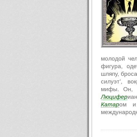
молодой чел
фигура, од
шляпу, броса
силуэт’, в
мифы. Он, 
Люцифер
иа
Катар
ом и 
международн