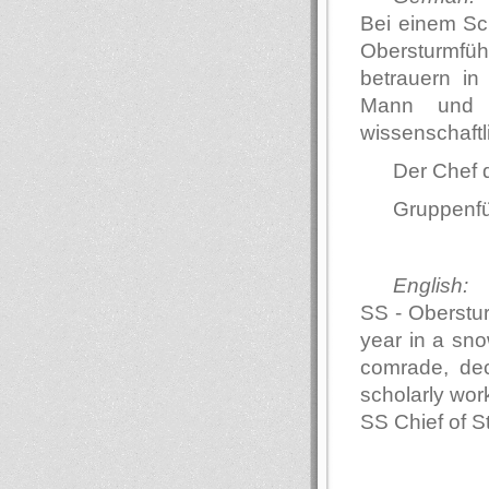
Bei einem Sc
Obersturmfüh
betrauern i
Mann und d
wissenschaftl
Der Chef 
Gruppenf
English:
SS - Oberstur
year in a sno
comrade, dec
scholarly wor
SS Chief of S