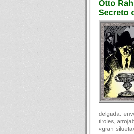
Otto Rah
Secreto 
delgada, env
tiroles, arro
«gran siluet