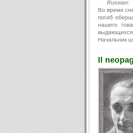
Russian:
Во время сне
погиб обер
нашего това
выдающихся 
Начальник ш
Il neopa