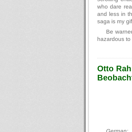
who dare read
and less in t
saga is my gif
Be warned
hazardous to 
Otto Rah
Beobacht
German: