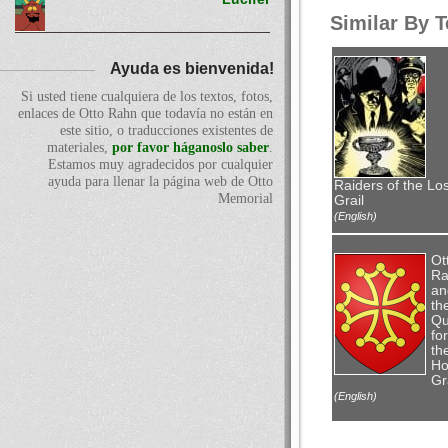
Similar By 
Ayuda es bienvenida!
Si usted tiene cualquiera de los textos, fotos,
enlaces de Otto Rahn que todavía no están en
este sitio, o traducciones existentes de
materiales,
por favor háganoslo saber
.
Estamos muy agradecidos por cualquier
ayuda para llenar la página web de Otto
Raiders of the Los
Memorial
Grail
(English)
Ot
Ra
an
th
Qu
for
th
Ho
Gr
(English)