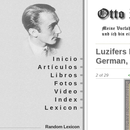
Luzifers
Inicio
German,
Artículos
Libros
2
of
29
<
Fotos
Video
Index
Lexicon
Random Lexicon