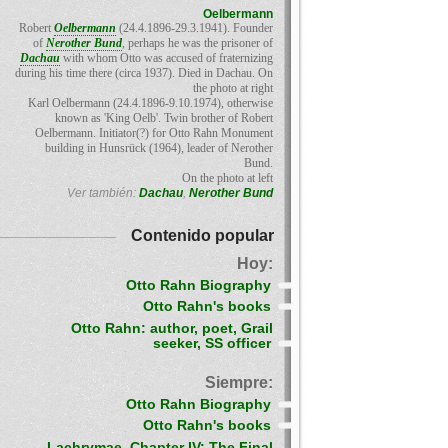
Oelbermann
Robert
Oelbermann
(24.4.1896-29.3.1941). Founder
of
Nerother Bund
, perhaps he was the prisoner of
Dachau
with whom Otto was accused of fraternizing
during his time there (circa 1937). Died in Dachau. On
the photo at right
Karl Oelbermann (24.4.1896-9.10.1974), otherwise
known as 'King Oelb'. Twin brother of Robert
Oelbermann. Initiator(?) for Otto Rahn Monument
building in Hunsrück (1964), leader of Nerother
Bund.
On the photo at left
Ver también:
Dachau
,
Nerother Bund
Contenido popular
Hoy:
Otto Rahn Biography
Otto Rahn's books
Otto Rahn: author, poet, Grail
seeker, SS officer
Siempre:
Otto Rahn Biography
Otto Rahn's books
Lachrymae, Chapter IV: The Final