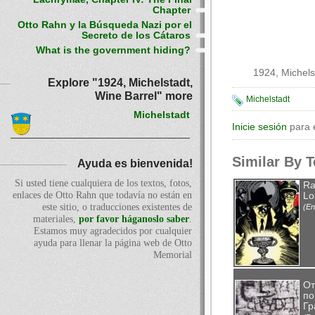
Chapter
Otto Rahn y la Búsqueda Nazi por el
Secreto de los Cátaros
What is the government hiding?
1924, Michelst
Explore "1924, Michelstadt,
Wine Barrel" more
Michelstadt
Michelstadt
Inicie sesión
para 
Similar By 
Ayuda es bienvenida!
Si usted tiene cualquiera de los textos, fotos,
Ra
enlaces de Otto Rahn que todavía no están en
Lo
este sitio, o traducciones existentes de
(En
materiales,
por favor háganoslo saber
.
Estamos muy agradecidos por cualquier
ayuda para llenar la página web de Otto
Memorial
От
по
Гр