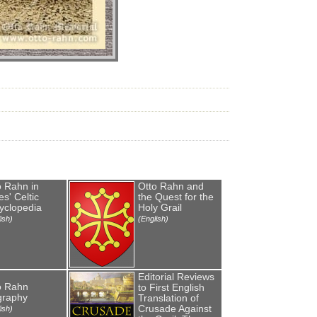
o Rahn in
Otto Rahn and
s' Celtic
the Quest for the
yclopedia
Holy Grail
ish)
(English)
Editorial Reviews
o Rahn
to First English
graphy
Translation of
Crusade Against
ish)