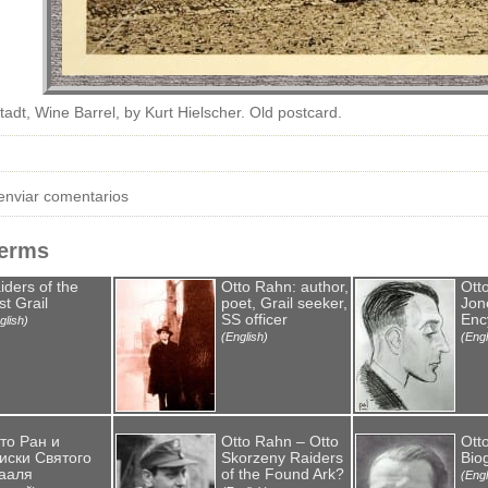
adt, Wine Barrel, by Kurt Hielscher. Old postcard.
enviar comentarios
Terms
iders of the
Otto Rahn: author,
Ott
st Grail
poet, Grail seeker,
Jone
SS officer
Enc
glish)
(English)
(Engl
то Ран и
Otto Rahn – Otto
Ott
иски Святого
Skorzeny Raiders
Bio
ааля
of the Found Ark?
(Engl