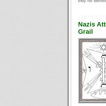
ему не менее
Nazis At
Grail