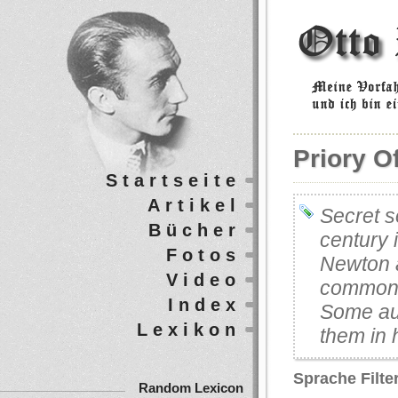
Priory O
Startseite
Artikel
Secret s
Bücher
century 
Fotos
Newton a
Video
common p
Index
Some au
Lexikon
them in 
Sprache Filte
Random Lexicon