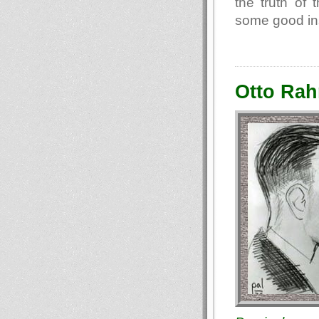
the truth of
some good ins
Otto Rah