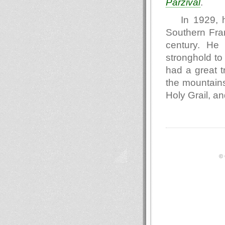
Parzival
.
In 1929, 
Southern Fran
century. He
stronghold to 
had a great 
the mountains
Holy Grail, an
© 