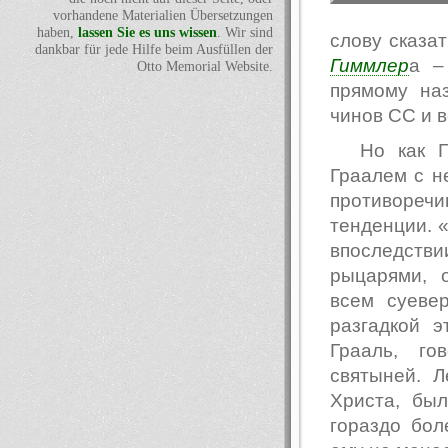
vorhandene Materialien Übersetzungen
haben,
lassen Sie es uns wissen
. Wir sind
слову сказат
dankbar für jede Hilfe beim Ausfüllen der
Гиммлер
а –
Otto Memorial Website.
прямому на
чинов СС и 
Но как Г
Граалем с н
противоре
тенденции. 
впоследств
рыцарями, 
всем суеве
разгадкой э
Грааль, го
святыней. 
Христа, бы
гораздо бол