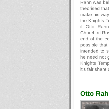
Rahn was beli
theorised tha
make his way 
the Knights T
if Otto Rahn
Church at Ros
end of the co
possible that
intended to s
he need not g
Knights Temp
it's fair shar
Otto Rah