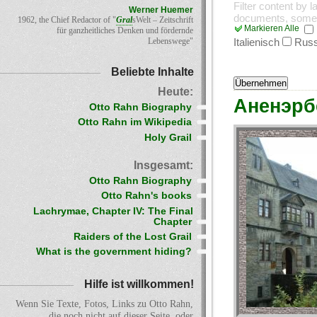
Filter content by 
Werner Huemer
documents, some
1962, the Chief Redactor of "
Gral
sWelt – Zeitschrift
Markieren Alle
für ganzheitliches Denken und fördernde
Lebenswege"
Italienisch
Russ
Beliebte Inhalte
Heute:
Аненэрб
Otto Rahn Biography
Otto Rahn im Wikipedia
Holy Grail
Insgesamt:
Otto Rahn Biography
Otto Rahn's books
Lachrymae, Chapter IV: The Final
Chapter
Raiders of the Lost Grail
What is the government hiding?
Hilfe ist willkommen!
Wenn Sie Texte, Fotos, Links zu Otto Rahn,
die noch nicht auf dieser Seite, oder