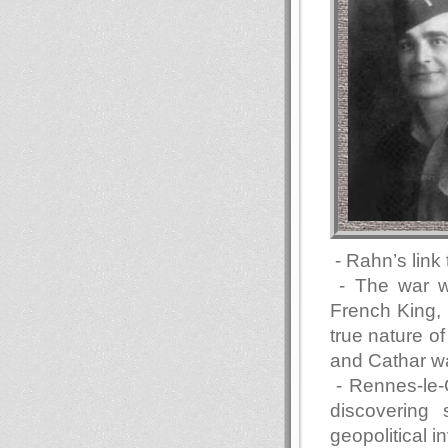
- Rahn’s link
- The war w
French King, a
true nature o
and Cathar wa
- Rennes-le-
discovering 
geopolitical i