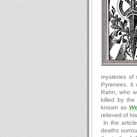
mysteries of 
Pyrenees. It 
Rahn, who was
killed by the
known as
We
relieved of hi
In the articl
deaths surro