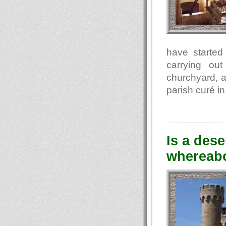
have started 
carrying ou
churchyard, a
parish curé in
Is a dese
whereabo