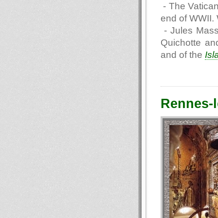
- The Vatican
end of WWII. 
- Jules Masse
Quichotte an
and of the
Isl
Rennes-l