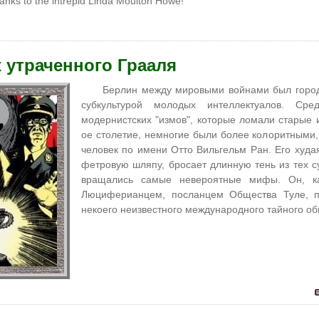
anks to the intrepid Linda Moulton Howe!
 утраченного Грааля
Берлин между мировыми войнами был город
субкультурой молодых интеллектуалов. Ср
модернистских "измов", которые ломали старые 
ое столетие, немногие были более колоритными,
человек по имени Отто Вильгельм Ран. Его худа
фетровую шляпу, бросает длинную тень из тех сум
вращались самые невероятные мифы. Он, ка
Люциферианцем, посланцем Общества Туле,
некоего неизвестного международного тайного об