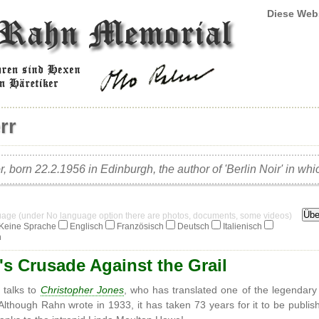
Diese Web
rr
or, born 22.2.1956 in Edinburgh, the author of 'Berlin Noir' in w
guage (under No language option there are photos, documents, some videos)
Keine Sprache
Englisch
Französisch
Deutsch
Italienisch
h
's Crusade Against the Grail
 talks to
Christopher Jones
, who has translated one of the legendar
 Although Rahn wrote in 1933, it has taken 73 years for it to be publish