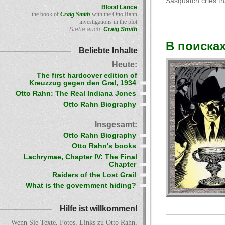
Sasquatch cries th
Blood Lance
the book of
Craig Smith
with the Otto Rahn
investigations in the plot
Siehe auch:
Craig Smith
В поисках
Beliebte Inhalte
Heute:
The first hardcover edition of
Kreuzzug gegen den Gral, 1934
Otto Rahn: The Real Indiana Jones
Otto Rahn Biography
Insgesamt:
Otto Rahn Biography
Otto Rahn's books
Lachrymae, Chapter IV: The Final
Chapter
Raiders of the Lost Grail
What is the government hiding?
Hilfe ist willkommen!
Wenn Sie Texte, Fotos, Links zu Otto Rahn,