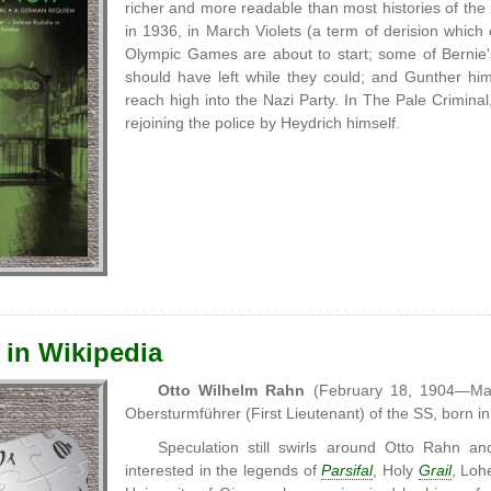
richer and more readable than most histories of the
in 1936, in March Violets (a term of derision which 
Olympic Games are about to start; some of Bernie's
should have left while they could; and Gunther him
reach high into the Nazi Party. In The Pale Crimina
rejoining the police by Heydrich himself.
 in Wikipedia
Otto Wilhelm Rahn
(February 18, 1904—Mar
Obersturmführer (First Lieutenant) of the SS, born i
Speculation still swirls around Otto Rahn 
interested in the legends of
Parsifal
, Holy
Grail
, Loh