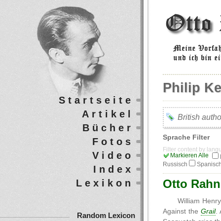
Philip Ke
Startseite
Artikel
British auth
Bücher
Sprache Filter
Fotos
Filter content by lan
Video
Markieren Alle
Russisch
Spanisc
Index
Otto Rahn
Lexikon
William Henry
Against the
Grail
.
Random Lexicon