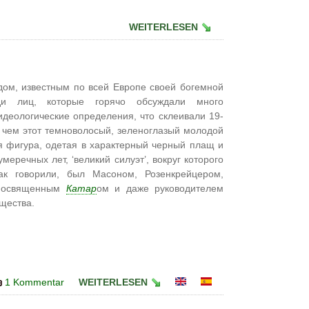
WEITERLESEN
ом, известным по всей Европе своей богемной
еди лиц, которые горячо обсуждали много
идеологические определения, что склеивали 19-
 чем этот темноволосый, зеленоглазый молодой
я фигура, одетая в характерный черный плащ и
еречных лет, ‘великий силуэт’, вокруг которого
к говорили, был Масоном, Розенкрейцером,
 посвященным
Катар
ом и даже руководителем
щества.
1 Kommentar
WEITERLESEN