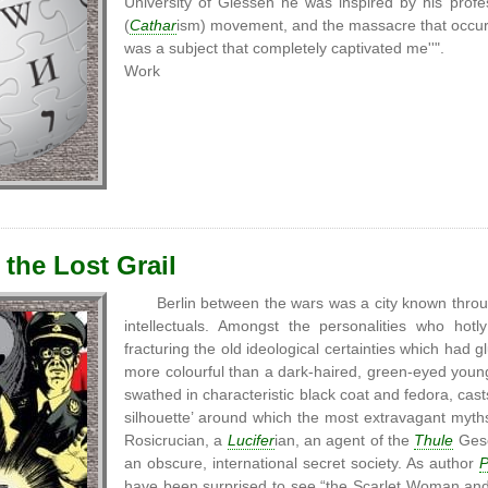
University of Giessen he was inspired by his profe
(
Cathar
ism) movement, and the massacre that occu
was a subject that completely captivated me''".
Work
 the Lost Grail
Berlin between the wars was a city known thro
intellectuals. Amongst the personalities who ho
fracturing the old ideological certainties which had 
more colourful than a dark-haired, green-eyed you
swathed in characteristic black coat and fedora, cast
silhouette’ around which the most extravagant myth
Rosicrucian, a
Lucifer
ian, an agent of the
Thule
Gesel
an obscure, international secret society. As author
P
have been surprised to see “the Scarlet Woman and 