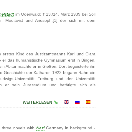
helstadt
im Odenwald; † 13./14. März 1939 bei Söll
ller, Mediävist und Ariosoph,[1] der sich mit dem
 erstes Kind des Justizamtmanns Karl und Clara
 er das humanistische Gymnasium erst in Bingen,
in Abitur machte er in Gießen. Dort begeisterte ihn
 die Geschichte der Katharer. 1922 begann Rahn ein
dwigs-Universität Freiburg und der Universität
ch er sein Jurastudium und betätigte sich als
WEITERLESEN
f three novels with
Nazi
Germany in background -