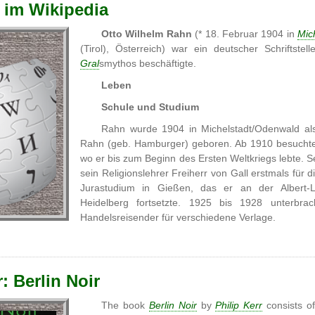
 im Wikipedia
Otto Wilhelm Rahn
(* 18. Februar 1904 in
Mic
(Tirol), Österreich) war ein deutscher Schriftste
Gral
smythos beschäftigte.
Leben
Schule und Studium
Rahn wurde 1904 in Michelstadt/Odenwald als
Rahn (geb. Hamburger) geboren. Ab 1910 besuchte
wo er bis zum Beginn des Ersten Weltkriegs lebte. Se
sein Religionslehrer Freiherr von Gall erstmals für
Jurastudium in Gießen, das er an der Albert-Lu
Heidelberg fortsetzte. 1925 bis 1928 unterbra
Handelsreisender für verschiedene Verlage.
r: Berlin Noir
The book
Berlin Noir
by
Philip Kerr
consists o