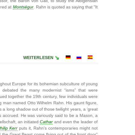
ssor, the Baron von Gall, to study the Albigensian
rred at
Montségur
. Rahn is quoted as saying that "It
WEITERLESEN
ughout Europe for its bohemian subculture of young
tly debated the many modernist “isms” that were
glued together the 19th century, few individuals were
ng man named Otto Wilhelm Rahn. His gaunt figure,
s a long shadow out of those twilight years, a ‘great
s accrued. He was variously said to be a Mason, a
lschaft, an initiated
Cathar
and even the leader of
hilip Kerr
puts it, Rahn’s contemporaries might not
the Great Beast come flying out of the front door”