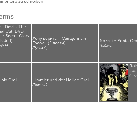
entare zu schreiben
Terms
st Devil - The
nal Cut, DVD
he Secret Glory
Хочу верить! - Священный
cluded)
Nazisti e Santo Gra
Грааль (2 части)
glish)
(Italiano)
(Русский)
Rai
Lost
(Engl
oly Grail
Himmler und der Heilige Gral
(Deutsch)