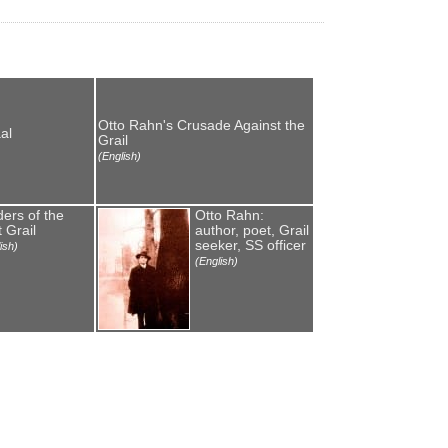
Otto Rahn's Crusade Against the
al
Grail
(English)
ders of the
Otto Rahn:
 Grail
author, poet, Grail
seeker, SS officer
ish)
(English)