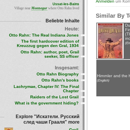
Anmelden
um Komm
Ussat-les-Bains
Village near
Montsegur
where Otto Rahn lived
Similar By 
Beliebte Inhalte
Du
Heute:
Fi
(T
Otto Rahn: The Real Indiana Jones
in
The first hardcover edition of
(En
Kreuzzug gegen den Gral, 1934
Otto Rahn: author, poet, Grail
seeker, SS officer
Insgesamt:
Otto Rahn Biography
Himmler and the H
Otto Rahn's books
(English)
Lachrymae, Chapter IV: The Final
Chapter
Raiders of the Lost Grail
What is the government hiding?
Explore "Искатели. Русский
след чаши Грааля" more
Grail