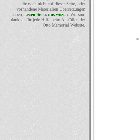
die noch nicht auf dieser Seite, oder
vorhandene Materialien Übersetzungen
haben,
lassen Sie es uns wissen
. Wir sind
dankbar für jede Hilfe beim Ausfüllen der
Otto Memorial Website.
© 