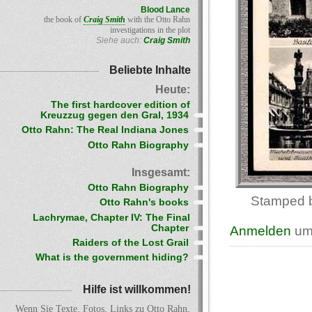
Blood Lance
the book of
Craig Smith
with the Otto Rahn
investigations in the plot
Siehe auch:
Craig Smith
Beliebte Inhalte
Heute:
The first hardcover edition of
Kreuzzug gegen den Gral, 1934
Otto Rahn: The Real Indiana Jones
Otto Rahn Biography
Insgesamt:
Otto Rahn Biography
Stamped b
Otto Rahn's books
Lachrymae, Chapter IV: The Final
Chapter
Anmelden
um
Raiders of the Lost Grail
What is the government hiding?
Hilfe ist willkommen!
Wenn Sie Texte, Fotos, Links zu Otto Rahn,