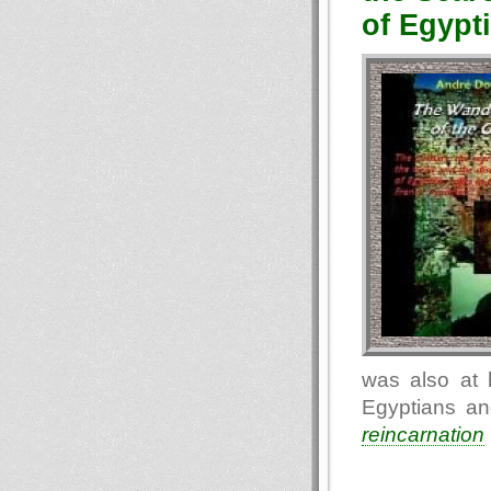
of Egypt
was also at 
Egyptians and
reincarnation