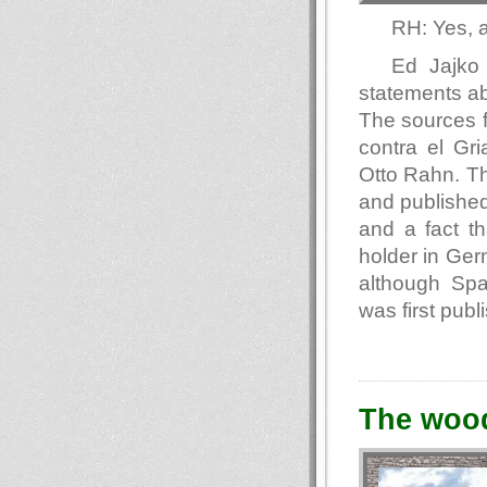
RH: Yes, 
Ed Jajko 
statements ab
The sources f
contra el Gr
Otto Rahn. Th
and published
and a fact t
holder in Ger
although Spa
was first publ
The woo