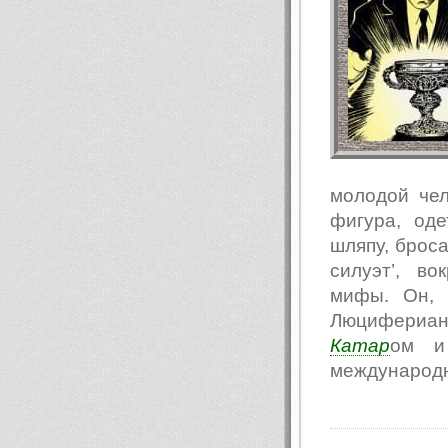
молодой чел
фигура, од
шляпу, броса
силуэт’, в
мифы. Он, 
Люцифериан
Катар
ом и 
международн