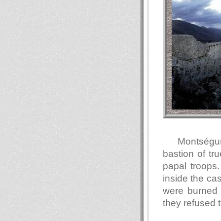
Montségur 
bastion of tr
papal troops
inside the ca
were burned 
they refused 