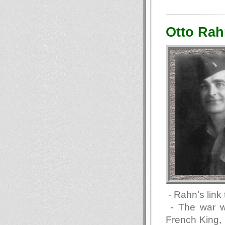
Otto Rah
- Rahn’s link
- The war w
French King, a