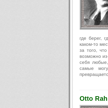
где берег, г
каком-то мес
за того, чт
возможно из-
себя любые,
самые могу
превращается
Otto Rah