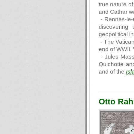
true nature o
and Cathar wa
- Rennes-le-
discovering 
geopolitical i
- The Vatican
end of WWII. 
- Jules Masse
Quichotte an
and of the
Isl
Otto Rah