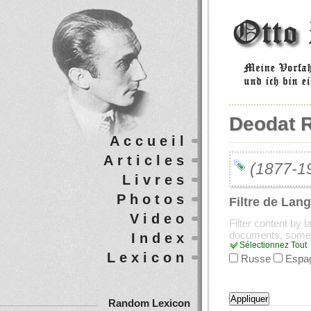
Deodat 
Accueil
Articles
(1877-19
Livres
Photos
Filtre de Lan
Video
Filter content by 
documents, some
Index
Sélectionnez Tout
Lexicon
Russe
Espa
Random Lexicon