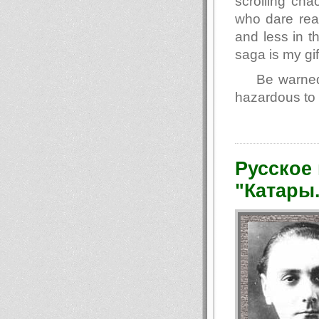
scrolling ch
who dare read
and less in t
saga is my gif
Be warned
hazardous to 
Русское
"Катары