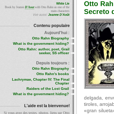
Otto Rah
White Lie
Book by Jeanne
D'Aout
with Otto Rahn as one of the
Secreto 
main characters
Voir aussi:
Jeanne D'Août
Contenu populaire
Aujourd'hui :
Otto Rahn Biography
What is the government hiding?
Otto Rahn: author, poet, Grail
seeker, SS officer
Depuis toujours :
Otto Rahn Biography
Otto Rahn's books
Lachrymae, Chapter IV: The Final
Chapter
Raiders of the Lost Grail
What is the government hiding?
delgada, env
tiroles, arro
L'aide est la bienvenue!
«gran siluet
Si vous avez des textes, photos, liens sur Otto