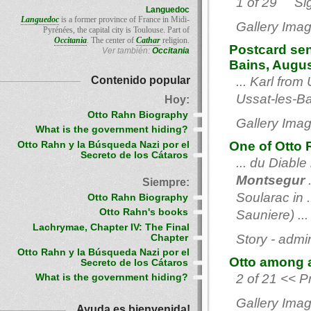
1 of 29 Sigu
Languedoc
Languedoc
is a former province of France in Midi-
Gallery Imag
Pyrénées, the capital city is Toulouse. Part of
Occitania
. The center of
Cathar
religion.
Postcard sen
Ver también:
Occitania
Bains, Augus
Contenido popular
... Karl fro
Ussat-les-Bai
Hoy:
Otto Rahn Biography
Gallery Imag
What is the government hiding?
One of Otto 
Otto Rahn y la Búsqueda Nazi por el
Secreto de los Cátaros
... du Diabl
Montsegur
.
Siempre:
Soularac in .
Otto Rahn Biography
Otto Rahn's books
Sauniere) ...
Lachrymae, Chapter IV: The Final
Story - admi
Chapter
Otto Rahn y la Búsqueda Nazi por el
Otto among a
Secreto de los Cátaros
2 of 21 << P
What is the government hiding?
Gallery Imag
Ayuda es bienvenida!