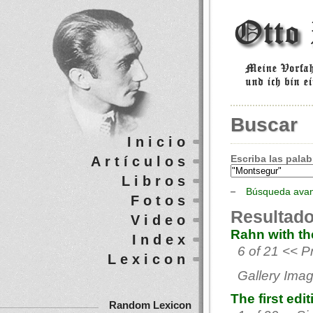
Buscar
Inicio
Escriba las palab
Artículos
Libros
Búsqueda ava
Fotos
Resultado
Video
Rahn with th
Index
6 of 21 << P
Lexicon
Gallery Imag
The first ed
Random Lexicon