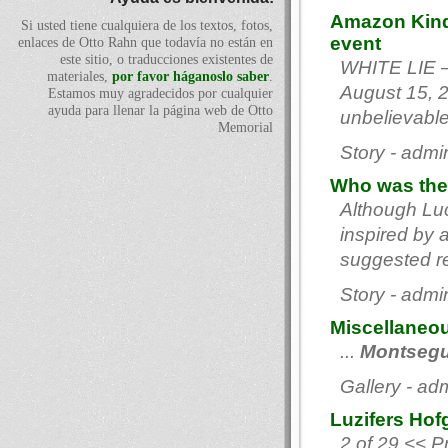
Amazon Kindl
Si usted tiene cualquiera de los textos, fotos,
event
enlaces de Otto Rahn que todavía no están en
este sitio, o traducciones existentes de
WHITE LIE 
materiales,
por favor háganoslo saber
.
August 15, 2
Estamos muy agradecidos por cualquier
ayuda para llenar la página web de Otto
unbelievable 
Memorial
Story - admi
Who was the 
Although Lu
inspired by 
suggested rea
Story - admi
Miscellaneo
...
Montsegu
Gallery - ad
Luzifers Hof
2 of 29 << P