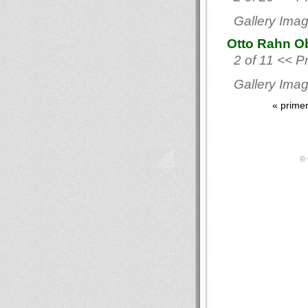
Gallery Imag
Otto Rahn Ob
2 of 11 << Pr
Gallery Imag
« prime
© 