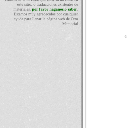
este sitio, o traducciones existentes de
materiales,
por favor háganoslo saber
.
Estamos muy agradecidos por cualquier
ayuda para llenar la página web de Otto
Memorial
© 