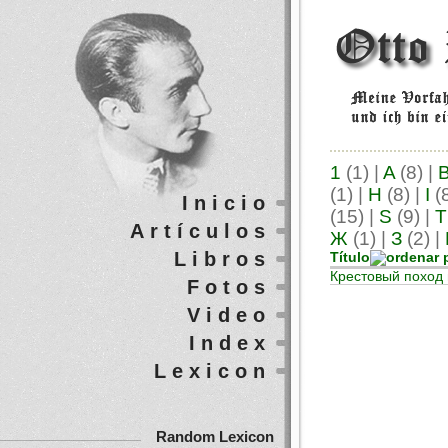
1
(1)
|
A
(8)
|
(1)
|
H
(8)
|
I
(
Inicio
(15)
|
S
(9)
|
T
Artículos
Ж
(1)
|
З
(2)
|
Libros
Título
Крестовый поход 
Fotos
Video
Index
Lexicon
Random Lexicon