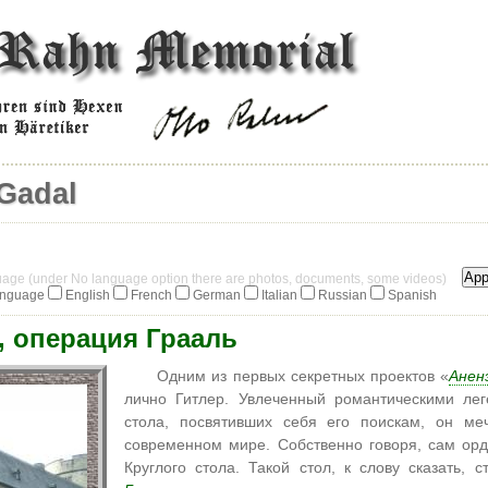
Gadal
guage (under No language option there are photos, documents, some videos)
anguage
English
French
German
Italian
Russian
Spanish
, операция Грааль
Одним из первых секретных проектов «
Анен
лично Гитлер. Увлеченный романтическими ле
стола, посвятивших себя его поискам, он ме
современном мире. Собственно говоря, сам ор
Круглого стола. Такой стол, к слову сказать, 