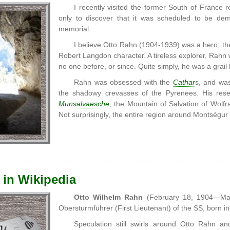
I recently visited the former South of France 
only to discover that it was scheduled to be dem
memorial.
I believe Otto Rahn (1904-1939) was a hero; th
Robert Langdon character. A tireless explorer, Rahn 
no one before, or since. Quite simply, he was a grail 
Rahn was obsessed with the
Cathar
s, and was
the shadowy crevasses of the Pyrenees. His res
Munsalvaesche
, the Mountain of Salvation of Wol
Not surprisingly, the entire region around Montségu
 in Wikipedia
Otto Wilhelm Rahn
(February 18, 1904—Mar
Obersturmführer (First Lieutenant) of the SS, born i
Speculation still swirls around Otto Rahn 