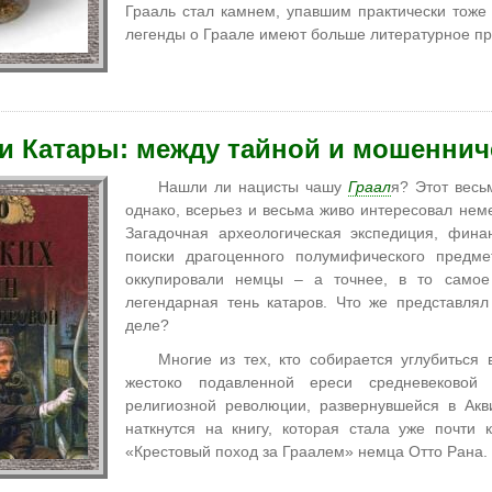
Грааль стал камнем, упавшим практически тоже
легенды о Граале имеют больше литературное пр
 и Катары: между тайной и мошенни
Нашли ли нацисты чашу
Граал
я? Этот весь
однако, всерьез и весьма живо интересовал неме
Загадочная археологическая экспедиция, фина
поиски драгоценного полумифического предме
оккупировали немцы – а точнее, в то самое
легендарная тень катаров. Что же представлял
деле?
Многие из тех, кто собирается углубиться
жестоко подавленной ереси средневековой 
религиозной революции, развернувшейся в Акв
наткнутся на книгу, которая стала уже почти к
«Крестовый поход за Граалем» немца Отто Рана.