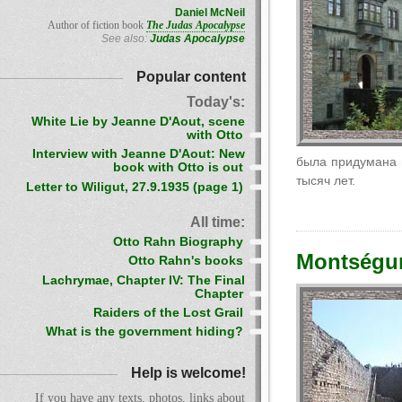
Daniel McNeil
Author of fiction book
The Judas Apocalypse
See also:
Judas Apocalypse
Popular content
Today's:
White Lie by Jeanne D'Aout, scene
with Otto
Interview with Jeanne D'Aout: New
была придумана п
book with Otto is out
тысяч лет.
Letter to Wiligut, 27.9.1935 (page 1)
All time:
Otto Rahn Biography
Montségu
Otto Rahn's books
Lachrymae, Chapter IV: The Final
Chapter
Raiders of the Lost Grail
What is the government hiding?
Help is welcome!
If you have any texts, photos, links about