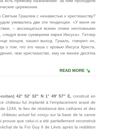
 на есть прямому назначению: за ним проходили
ические церемонии.
е Святым Граалем с ненавистью к христианству?
рудом уживались две эти тенденции. «У меня не
ствии, – восхищаться всеми этими ничтожными
 следуя всем суевериям еврея Иисуса». Гитлер
онце концов, нашел выход: Грааль, говорил он,
да о том, что это чаша с кровью Иисуса Христа,
дения, чем христианство, ему не менее десятка
READ MORE
citan) 42° 52′ 32″ N 1° 49′ 57″ E,
construit en
, ce château fut implanté à l'emplacement arasé de
ège de 1244, le lieu de résistance des cathares et des
e château actuel fut conçu sur la base de la canne
i prouve que celui-ci a été partiellement reconstruit
réchal de la Foi Guy II de Lévis après la reddition