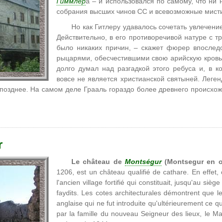
Гиммлер
а – и использовался по самому, что ни
собрания высших чинов СС и всевозможные мист
Но как Гитлеру удавалось сочетать увлечени
Действительно, в его противоречивой натуре с т
было никаких причин, – скажет фюрер впослед
рыцарями, обесчестившими свою арийскую кровь,
долго думал над разгадкой этого ребуса и, в к
вовсе не является христианской святыней. Леген
озднее. На самом деле Грааль гораздо более древнего происхож
r
Le château de
Montségur
(Montsegur en oc
1206, est un château qualifié de cathare. En effet
l'ancien village fortifié qui constituait, jusqu'au si
faydits. Les cotes architecturales démontrent que l
anglaise qui ne fut introduite qu'ultérieurement ce qu
par la famille du nouveau Seigneur des lieux, le Ma