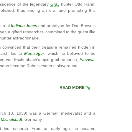
residence of the legendary
Grail
hunter Otto Rahn,
olished, thus ending an era, and prompting this
e real
Indiana Jones
and prototype for Dan Brown’s
was a gifted researcher, committed to the quest like
hunter extraordinaire.
 convinced that their treasure remained hidden in
earch led to
Montségur
, which he believed to be
fram von Eschenbach’s epic grail romance,
Parzival
.
r soon became Rahn’s esoteric playground.
READ MORE
ch 13, 1939) was a German medievalist and a
n
Michelstadt
, Germany.
and his research. From an early age, he became