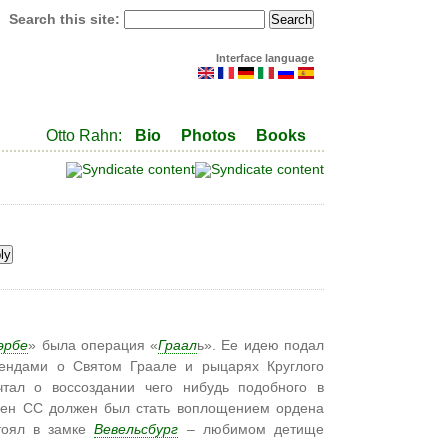
Search this site:
Interface language
Otto Rahn:
Bio
Photos
Books
эрбе
» была операция «
Граал
ь». Ее идею подал
гендами о Святом Граале и рыцарях Круглого
чтал о воссоздании чего нибудь подобного в
ден СС должен был стать воплощением ордена
стоял в замке
Вевельсбург
– любимом детище