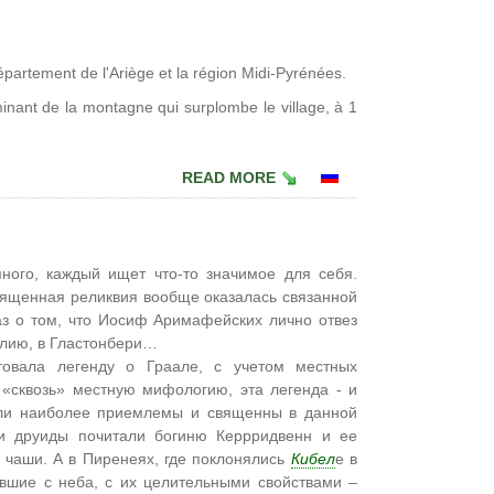
artement de l'Ariège et la région Midi-Pyrénées.
lminant de la montagne qui surplombe le village, à 1
READ MORE
ного, каждый ищет что-то значимое для себя.
священная реликвия вообще оказалась связанной
аз о том, что Иосиф Аримафейских лично отвез
глию, в Гластонбери…
товала легенду о Граале, с учетом местных
 «сквозь» местную мифологию, эта легенда - и
ыли наиболее приемлемы и священны в данной
 и друиды почитали богиню Керрридвенн и ее
 чаши. А в Пиренеях, где поклонялись
Кибел
е в
авшие с неба, с их целительными свойствами –