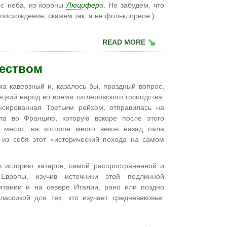
 с неба, из короны
Люцифер
а. Не забудем, что
оисхождение, скажем так, а не фольклорное.)
READ MORE
чеством
ма каверзный и, казалось бы, праздный вопрос,
цкий народ во время гитлеровского господства.
нсированная Третьим рейхом, отправилась на
та во Францию, которую вскоре после этого
 место, на которое много веков назад пала
 из себя этот «исторический похода на самом
 в историю катаров, самой распространенной и
Европы, изучив источники этой подлинной
итании и на севере Италии, рано или поздно
лассикой для тех, кто изучает средневековье: