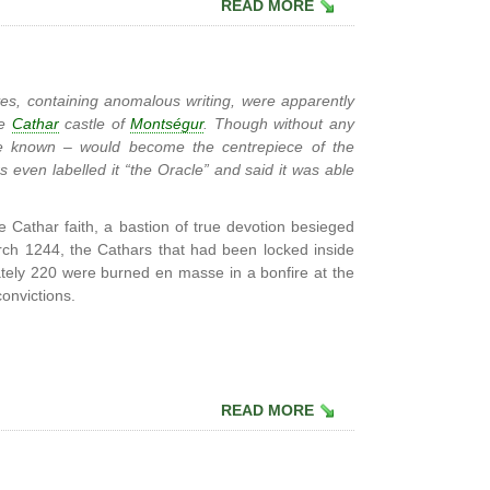
READ MORE
aves, containing anomalous writing, were apparently
he
Cathar
castle of
Montségur
. Though without any
me known – would become the centrepiece of the
 even labelled it “the Oracle” and said it was able
e Cathar faith, a bastion of true devotion besieged
arch 1244, the Cathars that had been locked inside
ately 220 were burned en masse in a bonfire at the
onvictions.
READ MORE