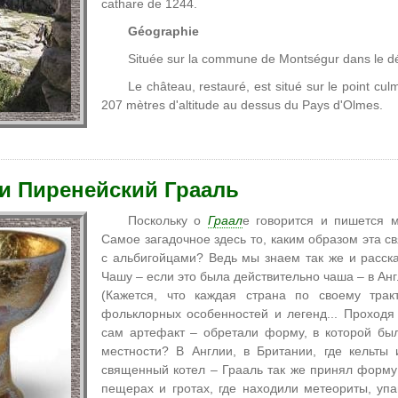
cathare de 1244.
Géographie
Située sur la commune de Montségur dans le dép
Le château, restauré, est situé sur le point cu
207 mètres d'altitude au dessus du Pays d'Olmes.
 и Пиренейский Грааль
Поскольку о
Граал
е говорится и пишется м
Самое загадочное здесь то, каким образом эта 
с альбигойцами? Ведь мы знаем так же и расск
Чашу – если это была действительно чаша – в Ан
(Кажется, что каждая страна по своему трак
фольклорных особенностей и легенд... Проходя
сам артефакт – обретали форму, в которой б
местности? В Англии, в Британии, где кельты
священный котел – Грааль так же принял форму
пещерах и гротах, где находили метеориты, уп