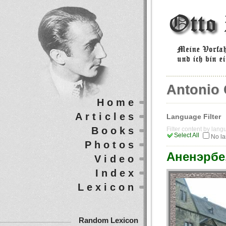
Antonio 
Home
Articles
Language Filter
Books
Filter content by lan
Select All
No l
Photos
Аненэрбе
Video
Index
Lexicon
Random Lexicon