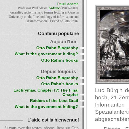
Paul Ladame
Professor Paul Alexis
Ladame
(1900-2000),
journalist, radio man and former lecturer at Geneva
University on the “methodology of information and
disinformation”. Friend of Otto Rahn.
Contenu populaire
Aujourd'hui :
Otto Rahn Biography
What is the government hiding?
Otto Rahn's books
Depuis toujours :
Otto Rahn Biography
Otto Rahn's books
Luc Bürgin d
Lachrymae, Chapter IV: The Final
Chapter
hoch, 21 Zen
Raiders of the Lost Grail
Informanten
What is the government hiding?
Spezialanf
abgeschabten 
L'aide est la bienvenue!
Si vous avez des textes, photos, liens sur Otto