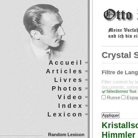
Crystal 
Accueil
Articles
Filtre de Lan
Livres
Filter content by 
documents, some
Photos
Sélectionnez Tout
Video
Russe
Espa
Index
Lexicon
Kristall
Himmler 
Random Lexicon