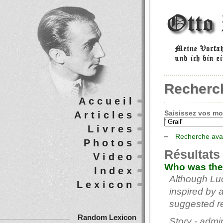
Recherc
Accueil
Saisissez vos mot
Articles
Livres
Recherche av
Photos
Résultats
Video
Who was the 
Index
Although Lu
Lexicon
inspired by 
suggested rea
Random Lexicon
Story - admi