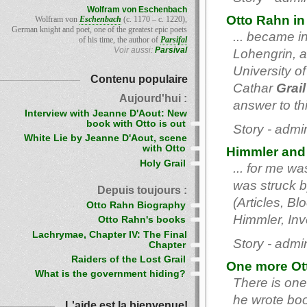
Wolfram von Eschenbach
Otto Rahn in
Wolfram von
Eschenbach
(c. 1170 – c. 1220),
German knight and poet, one of the greatest epic poets
... became in
of his time, the author of
Parsifal
Voir aussi:
Parsival
Lohengrin, a
University o
Contenu populaire
Cathar
Grail
Aujourd'hui :
answer to thi
Interview with Jeanne D'Aout: New
book with Otto is out
Story - admi
White Lie by Jeanne D'Aout, scene
with Otto
Himmler and
Holy Grail
... for me w
was struck b
Depuis toujours :
(Articles, B
Otto Rahn Biography
Himmler, Inve
Otto Rahn's books
Lachrymae, Chapter IV: The Final
Story - admi
Chapter
Raiders of the Lost Grail
One more Ott
What is the government hiding?
There is one
he wrote boo
L'aide est la bienvenue!