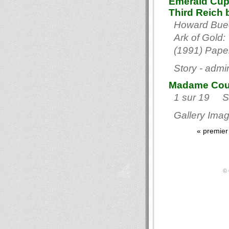
Emerald Cup 
Third Reich
Howard Buec
Ark of Gold:
(1991) Paper
Story - admi
Madame Cou
1 sur 19 Sui
Gallery Imag
« premier
© 