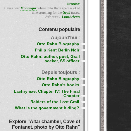
Ornolac
Caves near
Montsegur
where Otto Rahn spent a lot of
time searching for the
Grail
traces.
Voir aussi:
Lombrives
Contenu populaire
Aujourd'hui :
Otto Rahn Biography
Philip Kerr: Berlin Noir
Otto Rahn: author, poet, Grail
seeker, SS officer
Depuis toujours :
Otto Rahn Biography
Otto Rahn's books
Lachrymae, Chapter IV: The Final
Chapter
Raiders of the Lost Grail
What is the government hiding?
Explore "Altar chamber, Cave of
Fontanet, photo by Otto Rahn"