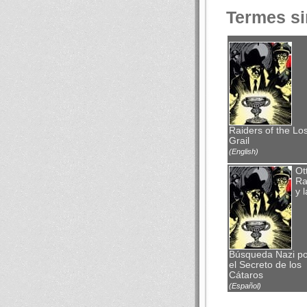
Termes si
Raiders of the Los
Grail
(English)
Ot
Ra
y l
Búsqueda Nazi po
el Secreto de los
Cátaros
(Español)