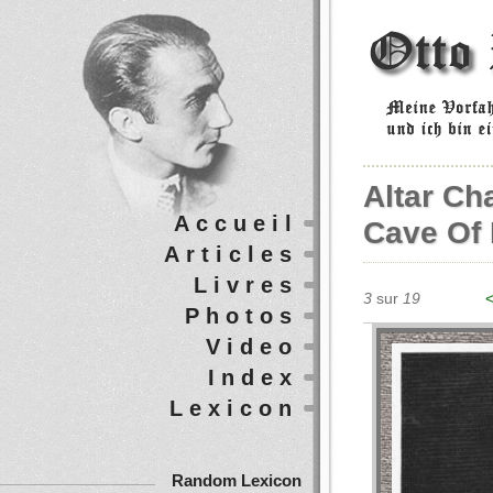
Altar Ch
Accueil
Cave Of 
Articles
Livres
3
sur
19
<
Photos
Video
Index
Lexicon
Random Lexicon