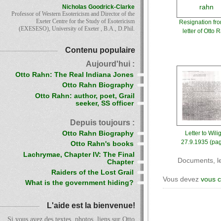
Nicholas Goodrick-Clarke
Professor of Western Esotericism and Director of the
Exeter Centre for the Study of Esotericism
Resignation fr
(EXESESO), University of Exeter , B.A., D.Phil.
letter of Otto 
Contenu populaire
Aujourd'hui :
Otto Rahn: The Real Indiana Jones
Otto Rahn Biography
Otto Rahn: author, poet, Grail
seeker, SS officer
Depuis toujours :
Otto Rahn Biography
Letter to Wilig
27.9.1935 (pag
Otto Rahn's books
Lachrymae, Chapter IV: The Final
Documents, le
Chapter
Raiders of the Lost Grail
Vous devez
vous 
What is the government hiding?
L'aide est la bienvenue!
Si vous avez des textes, photos, liens sur Otto