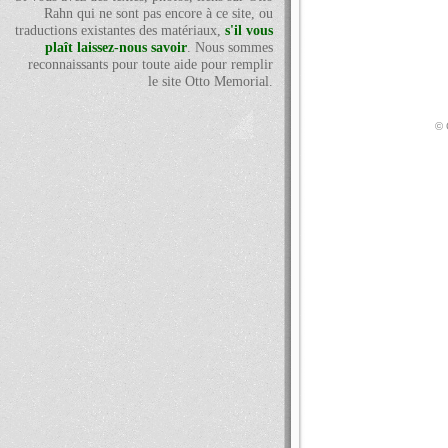
Rahn qui ne sont pas encore à ce site, ou
traductions existantes des matériaux,
s'il vous
plaît laissez-nous savoir
. Nous sommes
reconnaissants pour toute aide pour remplir
le site Otto Memorial.
© 