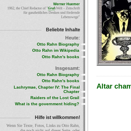
Werner Huemer
1962, the Chief Redactor of "
Gral
sWelt – Zeitschrift
für ganzheitliches Denken und fördernde
Lebenswege"
Beliebte Inhalte
Heute:
Otto Rahn Biography
Otto Rahn im Wikipedia
Otto Rahn's books
Insgesamt:
Otto Rahn Biography
Otto Rahn's books
Altar cha
Lachrymae, Chapter IV: The Final
Chapter
Raiders of the Lost Grail
What is the government hiding?
Hilfe ist willkommen!
Wenn Sie Texte, Fotos, Links zu Otto Rahn,
die noch nicht auf dieser Seite, oder