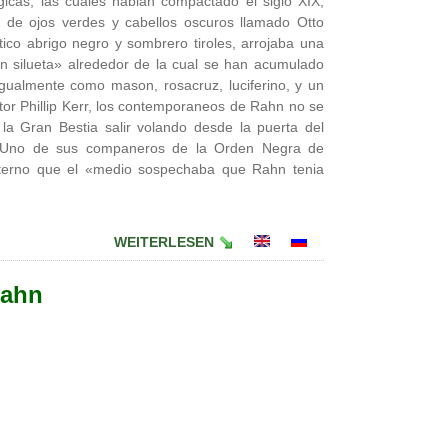
gicas, las cuales habian compactado el siglo XIX,
 de ojos verdes y cabellos oscuros llamado Otto
tico abrigo negro y sombrero tiroles, arrojaba una
 silueta» alrededor de la cual se han acumulado
gualmente como mason, rosacruz, luciferino, y un
tor Phillip Kerr, los contemporaneos de Rahn no se
la Gran Bestia salir volando desde la puerta del
e. Uno de sus companeros de la Orden Negra de
rno que el «medio sospechaba que Rahn tenia
WEITERLESEN
Rahn