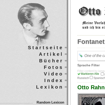
Fontanet
Startseite
Artikel
One of the c
Bücher
Sprache Filter
Fotos
Filter content by lan
Video
Markieren Alle
Russisch
Spanisc
Index
Otto Rahn 
Lexikon
Random Lexicon