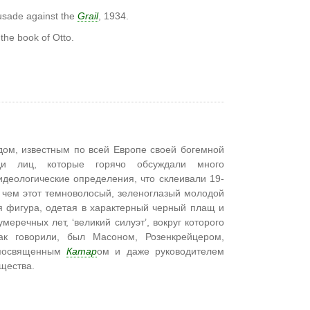
rusade against the
Grail
, 1934.
the book of Otto.
ом, известным по всей Европе своей богемной
еди лиц, которые горячо обсуждали много
идеологические определения, что склеивали 19-
 чем этот темноволосый, зеленоглазый молодой
я фигура, одетая в характерный черный плащ и
еречных лет, ‘великий силуэт’, вокруг которого
к говорили, был Масоном, Розенкрейцером,
 посвященным
Катар
ом и даже руководителем
щества.