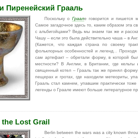
 и Пиренейский Грааль
Поскольку о
Граал
е говорится и пишется м
Самое загадочное здесь то, каким образом эта 
с альбигойцами? Ведь мы знаем так же и расск
Чашу – если это была действительно чаша – в Ан
(Кажется, что каждая страна по своему трак
фольклорных особенностей и легенд... Проходя
сам артефакт – обретали форму, в которой б
местности? В Англии, в Британии, где кельты
священный котел – Грааль так же принял форму
пещерах и гротах, где находили метеориты, уп
Грааль стал камнем, упавшим практически тоже
легенды о Граале имеют больше литературное пр
 the Lost Grail
Berlin between the wars was a city known thro