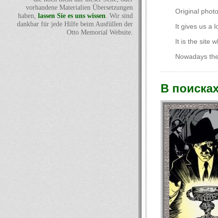
vorhandene Materialien Übersetzungen
Original phot
haben,
lassen Sie es uns wissen
. Wir sind
dankbar für jede Hilfe beim Ausfüllen der
It gives us a 
Otto Memorial Website.
It is the site
Nowadays the 
В поисках