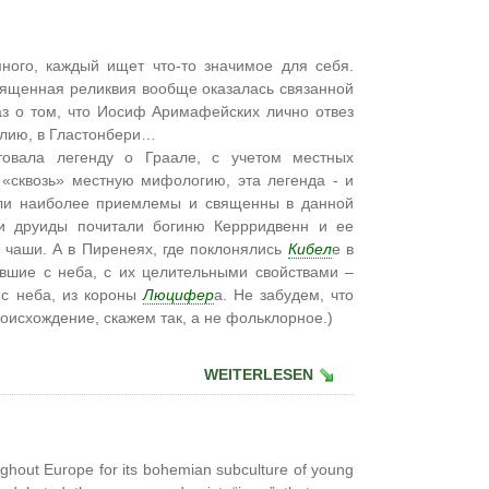
ного, каждый ищет что-то значимое для себя.
священная реликвия вообще оказалась связанной
аз о том, что Иосиф Аримафейских лично отвез
глию, в Гластонбери…
товала легенду о Граале, с учетом местных
 «сквозь» местную мифологию, эта легенда - и
ыли наиболее приемлемы и священны в данной
 и друиды почитали богиню Керрридвенн и ее
 чаши. А в Пиренеях, где поклонялись
Кибел
е в
авшие с неба, с их целительными свойствами –
 с неба, из короны
Люцифер
а. Не забудем, что
оисхождение, скажем так, а не фольклорное.)
WEITERLESEN
ughout Europe for its bohemian subculture of young