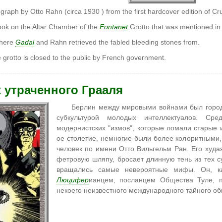
ograph by Otto Rahn (circa 1930 ) from the first hardcover edition of C
look on the Altar Chamber of the
Fontanet
Grotto that was mentioned in 
 where
Gadal
and Rahn retrieved the fabled bleeding stones from.
grotto is closed to the public by French government.
 утраченного Грааля
Берлин между мировыми войнами был город
субкультурой молодых интеллектуалов. Ср
модернистских "измов", которые ломали старые 
ое столетие, немногие были более колоритными,
человек по имени Отто Вильгельм Ран. Его худа
фетровую шляпу, бросает длинную тень из тех сум
вращались самые невероятные мифы. Он, ка
Люцифер
ианцем, посланцем Общества Туле,
некоего неизвестного международного тайного об