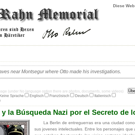
Diese Web
aves near Montsegur where Otto made his investigations.
guage (under No language option there are photos, documents, some videos)
Keine Sprache
Englisch
Französisch
Deutsch
Italienisch
h
y la Búsqueda Nazi por el Secreto de l
La Berlin de entreguerras era una ciudad cono
sus jovenes intelectuales. Entre los personajes qu