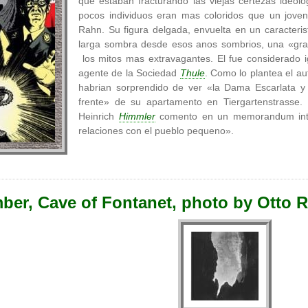
que estaban fracturando las viejas certezas ideolo
pocos individuos eran mas coloridos que un joven
Rahn. Su figura delgada, envuelta en un caracteris
larga sombra desde esos anos sombrios, una «gran
los mitos mas extravagantes. El fue considerado i
agente de la Sociedad
Thule
. Como lo plantea el au
habrian sorprendido de ver «la Dama Escarlata y 
frente» de su apartamento en Tiergartenstrass
Heinrich
Himmler
comento en un memorandum inte
relaciones con el pueblo pequeno».
mber, Cave of Fontanet, photo by Otto 