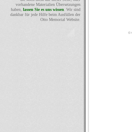
vorhandene Materialien Übersetzungen
haben,
lassen Sie es uns wissen
. Wir sind
dankbar für jede Hilfe beim Ausfüllen der
Otto Memorial Website.
© 