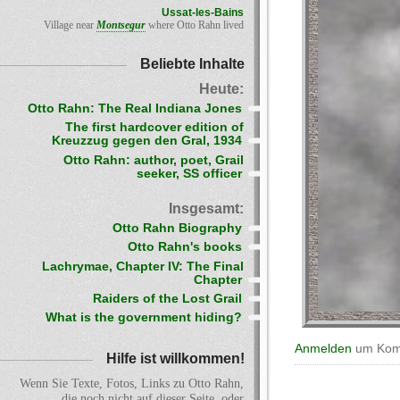
Ussat-les-Bains
Village near
Montsegur
where Otto Rahn lived
Beliebte Inhalte
Heute:
Otto Rahn: The Real Indiana Jones
The first hardcover edition of
Kreuzzug gegen den Gral, 1934
Otto Rahn: author, poet, Grail
seeker, SS officer
Insgesamt:
Otto Rahn Biography
Otto Rahn's books
Lachrymae, Chapter IV: The Final
Chapter
Raiders of the Lost Grail
What is the government hiding?
Anmelden
um Komm
Hilfe ist willkommen!
Wenn Sie Texte, Fotos, Links zu Otto Rahn,
die noch nicht auf dieser Seite, oder