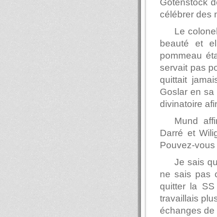
Gotenstock de 
célébrer des 
Le colonel
beauté et el
pommeau était
servait pas po
quittait jama
Goslar en sa 
divinatoire af
Mund affi
Darré et Wili
Pouvez-vous 
Je sais qu
ne sais pas c
quitter la S
travaillais pl
échanges de 