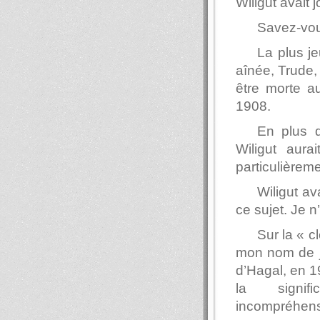
Wiligut avait 
Savez-vous
La plus j
aînée, Trude,
être morte au
1908.
En plus d
Wiligut aura
particulièrem
Wiligut a
ce sujet. Je n
Sur la « c
mon nom de je
d’Hagal, en 1
la signifi
incompréhens