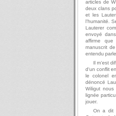
articles de W
deux clans po
et les Laute
l’humanité. S
Lauterer com
envoyé dans
affirme que
manuscrit de
entendu parle
Il m’est d
d’un conflit e
le colonel e
dénoncé Laut
Wiligut nous
lignée particu
jouer.
On a dit 