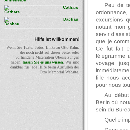
Peu de te
Cathars
ordonnance,
excursions qu
Dachau
notant mon g
servir d’assis
Hilfe ist willkommen!
que je commen
Wenn Sie Texte, Fotos, Links zu Otto Rahn,
Ce fut fait 
die noch nicht auf dieser Seite, oder
télégramme ar
vorhandene Materialien Übersetzungen
voyage jus
haben,
lassen Sie es uns wissen
. Wir sind
dankbar für jede Hilfe beim Ausfüllen der
immédiateme
Otto Memorial Website.
fille nous a
pour nous tou
Au début
Berlin où nou
sein du Bureau
Quelle imp
Dans ces j