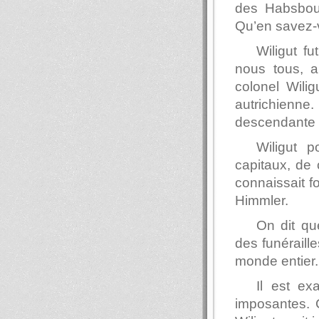
des Habsbour
Qu’en savez-
Wiligut f
nous tous, a
colonel Wilig
autrichienn
descendante 
Wiligut 
capitaux, de c
connaissait fo
Himmler.
On dit qu
des funéraill
monde entier.
Il est ex
imposantes. C