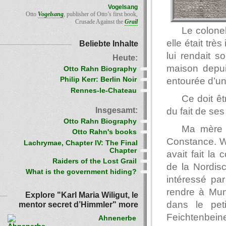
Vogelsang
Otto
Vogelsang
, publisher of Otto’s first book,
Crusade Against the
Grail
Le colone
elle était trè
Beliebte Inhalte
lui rendait s
Heute:
maison depuis
Otto Rahn Biography
entourée d’un 
Philip Kerr: Berlin Noir
Rennes-le-Chateau
Ce doit êt
Insgesamt:
du fait de se
Otto Rahn Biography
Ma mère l
Otto Rahn's books
Constance. Wil
Lachrymae, Chapter IV: The Final
Chapter
avait fait la
Raiders of the Lost Grail
de la Nordis
What is the government hiding?
intéressé par 
rendre à Muni
Explore "Karl Maria Wiligut, le
dans le pet
mentor secret d’Himmler" more
Feichtenbeine
Ahnenerbe