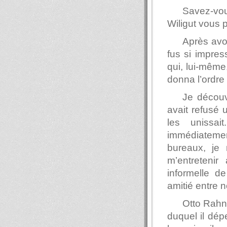
Savez-vo
Wiligut vous 
Après avoi
fus si impre
qui, lui-même,
donna l’ordre
Je découv
avait refusé 
les unissa
immédiateme
bureaux, je 
m’entretenir
informelle d
amitié entre 
Otto Rahn 
duquel il dép