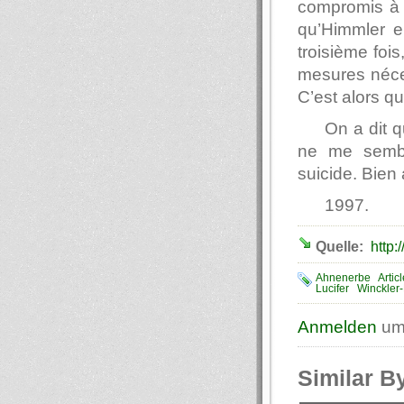
compromis à 
qu’Himmler e
troisième foi
mesures néce
C’est alors qu’
On a dit 
ne me sembl
suicide. Bien 
1997.
Quelle:
http
Ahnenerbe
Artic
Lucifer
Winckler
Anmelden
um
Similar B