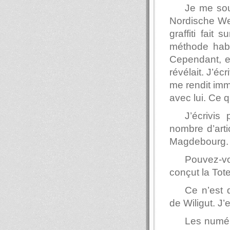
Je me sou
Nordische Wel
graffiti fait
méthode habi
Cependant, en
révélait. J’éc
me rendit imm
avec lui. Ce q
J’écrivis
nombre d’arti
Magdebourg.
Pouvez-vo
conçut la Tot
Ce n’est 
de Wiligut. J’
Les numér