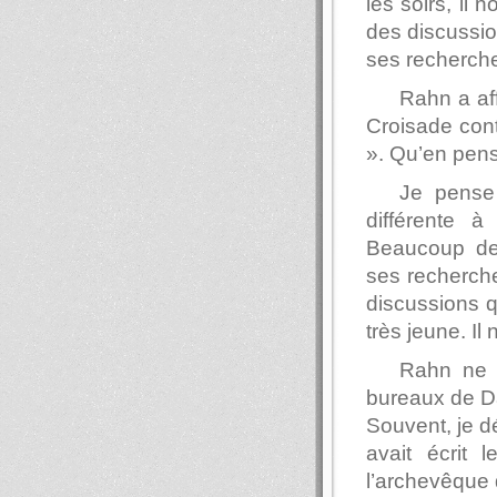
les soirs, il 
des discussion
ses recherches
Rahn a aff
Croisade contr
». Qu’en pen
Je pense
différente à
Beaucoup de
ses recherche
discussions qu
très jeune. Il
Rahn ne p
bureaux de Da
Souvent, je dé
avait écrit l
l’archevêque 