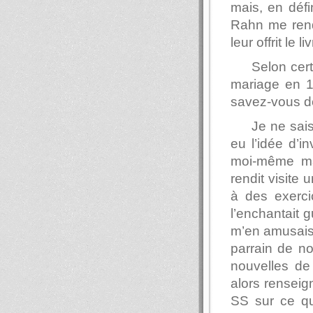
mais, en défi
Rahn me rend
leur offrit le
Selon cer
mariage en 1
savez-vous de
Je ne sais
eu l’idée d’i
moi-même mar
rendit visite
à des exerci
l’enchantait g
m’en amusais f
parrain de no
nouvelles de
alors renseign
SS sur ce qu