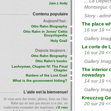
... La Depec
John J. Reilly
Montsegur, O
Contenu populaire
Story - admi
Aujourd'hui :
The place wh
Otto Rahn Biography
16 sur 19 <<
Otto Rahn in Jones' Celtic
Encyclopedia
Gallery Imag
Holy Grail
La corte de 
Depuis toujours :
16 sur 29 <<
Otto Rahn Biography
Gallery Imag
Otto Rahn's books
Lachrymae, Chapter IV: The Final
The interior 
Chapter
nowadays
Raiders of the Lost Grail
14 sur 19 <<
What is the government hiding?
Gallery Imag
L'aide est la bienvenue!
Kreuzzug Ge
Si vous avez des textes, photos, liens sur Otto
20 sur 29 <<
Rahn qui ne sont pas encore à ce site, ou
traductions existantes des matériaux,
s'il vous