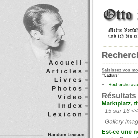
Recherc
Accueil
Saisissez vos mot
Articles
Livres
Recherche av
Photos
Résultats
Video
Marktplatz, 
Index
15 sur 16 <<
Lexicon
Gallery Imag
Est-ce une n
Random Lexicon