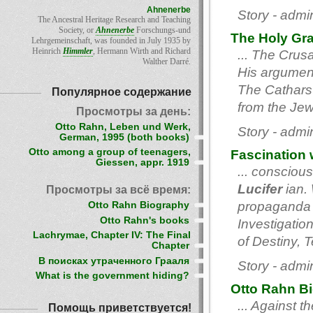
Ahnenerbe
Story - adm
The Ancestral Heritage Research and Teaching
Society, or
Ahnenerbe
Forschungs-und
The Holy Gra
Lehrgemeinschaft, was founded in July 1935 by
Heinrich
Himmler
, Hermann Wirth and Richard
... The Crus
Walther Darré.
His argument
The Cathar
Популярное содержание
from the Jewi
Просмотры за день:
Otto Rahn, Leben und Werk,
Story - adm
German, 1995 (both books)
Otto among a group of teenagers,
Fascination w
Giessen, appr. 1919
... consciou
Lucifer
ian. 
Просмотры за всё время:
propaganda ..
Otto Rahn Biography
Otto Rahn's books
Investigatio
Lachrymae, Chapter IV: The Final
of Destiny, 
Chapter
В поисках утраченного Грааля
Story - adm
What is the government hiding?
Otto Rahn B
... Against t
Помощь приветствуется!