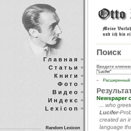
Поиск
Главная
Введите ключев
Статьи
Книги
Расширенный 
Фото
Результа
Видео
Newspaper c
Индекс
... who gree
Lexicon
Lucifer
-Pro
created an 
language that
Random Lexicon