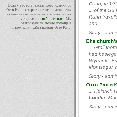
Court) in 19
Если у вас есть тексты, фото, ссылки об
... of the S
Отто Ране, которые еще не представлены
на этом сайте, или переводы имеющихся
Rahn travell
материалов,
сообщите нам
. Мы
and ...
благодарны за любую помощь в
наполнении сайта памяти Отто Рана.
Story - adm
Еhe church's
... Grail th
had besieged 
Wynants, Es
Montsegur, re
Story - adm
Отто Ран и 
... Heinrich
Lucifer
, Mon
Story - adm