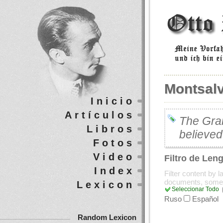
Montsal
Inicio
Artículos
The Grai
Libros
believed
Fotos
Video
Filtro de Len
Index
Filter content by 
documents, some
Lexicon
Seleccionar Todo
Ruso
Español
Random Lexicon