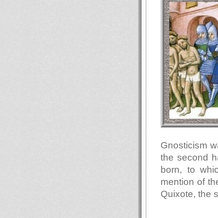
Gnosticism wa
the second ha
born, to whi
mention of t
Quixote, the 