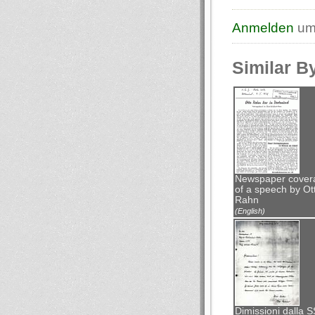
Anmelden
um
Similar B
Newspaper cover
of a speech by Ot
Rahn
(English)
Dimissioni dalla S