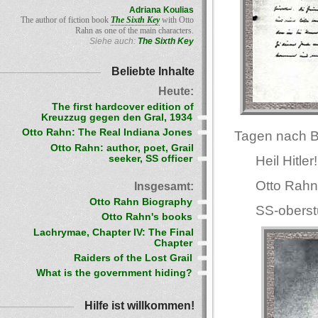
Adriana Koulias
The author of fiction book
The Sixth Key
with Otto
Rahn as one of the main characters.
Siehe auch:
The Sixth Key
Beliebte Inhalte
Heute:
The first hardcover edition of
Kreuzzug gegen den Gral, 1934
Otto Rahn: The Real Indiana Jones
Tagen nach B
Otto Rahn: author, poet, Grail
seeker, SS officer
Heil Hitler!
Otto Rahn
Insgesamt:
Otto Rahn Biography
SS-oberst
Otto Rahn's books
Lachrymae, Chapter IV: The Final
Chapter
Raiders of the Lost Grail
What is the government hiding?
Hilfe ist willkommen!